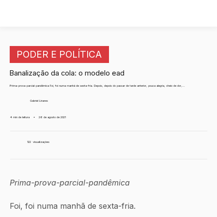
PODER E POLÍTICA
Banalização da cola: o modelo ead
Prima-prova-parcial-pandêmica Foi, foi numa manhã de sexta-fria. Depois, depois do passar de tarde anterior, pouca alegria, cheio de dor,...
Gabriel Linares
4 min de leitura
•
26 de agosto de 2021
122
visualizações
Prima-prova-parcial-pandêmica
Foi, foi numa manhã de sexta-fria.