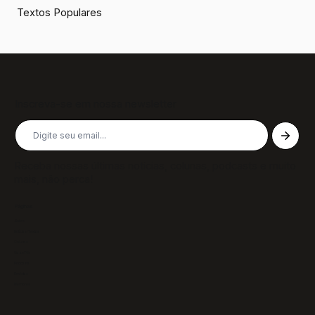
Textos Populares
Inscreva-se em nossa newsletter
Receba nossas últimas notícias, colunas, podcasts e muito
mais, não perca!
Páginas
Sobre
Notícias/Textos
Colunas
GazeTVs
Podcasts
Revistas
Membros