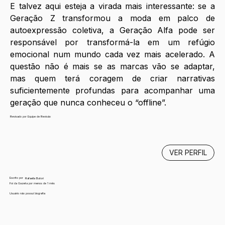
E talvez aqui esteja a virada mais interessante: se a 
Geração Z transformou a moda em palco de 
autoexpressão coletiva, a Geração Alfa pode ser 
responsável por transformá-la em um refúgio 
emocional num mundo cada vez mais acelerado. A 
questão não é mais se as marcas vão se adaptar, 
mas quem terá coragem de criar narrativas 
suficientemente profundas para acompanhar uma 
geração que nunca conheceu o “offline”.
Revisado por Equipe de Revisão
VER PERFIL
Escrito por
Rafaella Butori
Foi da Gazeta por menos de 1 mês
Usuário não possui biografia