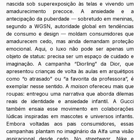
nascida sob superexposição às telas e vivendo um 
amadurecimento precoce. A ansiedade e a 
antecipação da puberdade 
—
 sobretudo em meninas, 
segundo a WGSN, autoridade global em tendências 
de consumo e design 
— 
moldam consumidores que 
amadurecem cedo, mas ainda demandam proteção 
emocional. Aqui, o luxo não pode ser apenas um 
objeto de status: precisa ser um espaço de cuidado e 
imaginação. A campanha “Diorling” da Dior, que 
apresentou crianças de volta às aulas em arquétipos 
como “o atrasado” ou “a favorita da professora”, é 
exemplar nesse sentido. A 
maison 
ofereceu mais que 
roupas: entregou uma narrativa que aborda dilemas 
reais de identidade e ansiedade infantil. A Gucci 
também ensaia esse movimento em colaborações 
lúdicas inspiradas em mascotes e universos infantis. 
Embora voltadas aos pais consumidores, essas 
campanhas plantam no imaginário da Alfa uma visão 
aspiracional desde cedo. No 
streetwear
, Nike e 