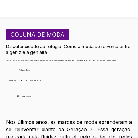
COLUNA DE MODA
Da autencidade ao refúgio: Como a moda se reiventa entre
a gen z e a gen alfa
Nos últimos anos, as marcas de moda aprenderam a se reinventar diante da Geração Z. Essa geração, marcada pela fluidez cultural, pelo...
Rafaella Butori
5 min de leitura
•
1 de outubro de 2025
23
visualizações
Nos últimos anos, as marcas de moda aprenderam a 
se reinventar diante da Geração Z. Essa geração, 
marcada pela fluidez cultural, pelo poder das redes 