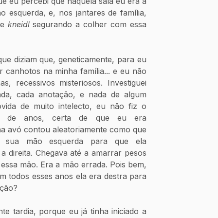
ue eu percebi que naquela sala eu era a 
esquerda, e, nos jantares de família, 
e 
kneidl
 segurando a colher com essa 
que diziam que, geneticamente, para eu 
 canhotos na minha família... e eu não 
s, recessivos misteriosos. Investiguei 
ada, cada anotação, e nada de algum 
vida de muito intelecto, eu não fiz o 
is de anos, certa de que eu era 
ha avó contou aleatoriamente como que 
m sua mão esquerda para que ela 
 direita. Chegava até a amarrar pesos 
 essa mão. Era a mão errada. Pois bem, 
m todos esses anos ela era destra para 
ação?
te tardia, porque eu já tinha iniciado a 