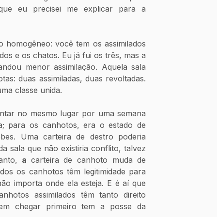
que eu precisei me explicar para a 
 homogêneo: você tem os assimilados 
os e os chatos. Eu já fui os três, mas a 
ndou menor assimilação. Aquela sala 
as: duas assimiladas, duas revoltadas. 
ma classe unida.
entar no mesmo lugar por uma semana 
a; para os canhotos, era o estado de 
bes. Uma carteira de destro poderia 
 sala que não existiria conflito, talvez 
anto, 
a 
carteira de canhoto muda de 
dos os canhotos têm legitimidade para 
 não importa onde ela esteja. E é aí que 
nhotos assimilados têm tanto direito 
em chegar primeiro tem a posse da 