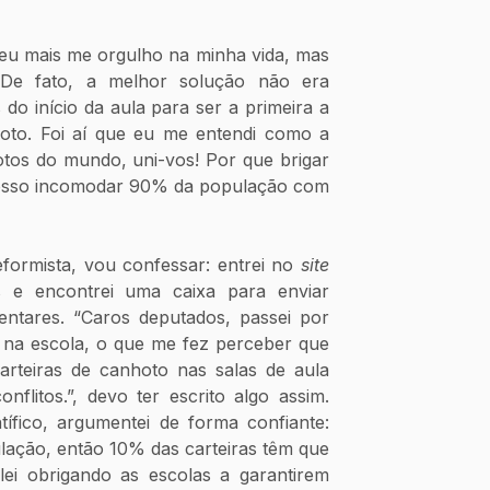
 eu mais me orgulho na minha vida, mas 
 De fato, a melhor solução não era 
o início da aula para ser a primeira a 
hoto. Foi aí que eu me entendi como a 
tos do mundo, uni-vos! Por que brigar 
osso incomodar 90% da população com 
eformista, vou confessar: entrei no 
site 
e encontrei uma caixa para enviar 
tares. “Caros deputados, passei por 
 na escola, o que me fez perceber que 
rteiras de canhoto nas salas de aula 
flitos.”, devo ter escrito algo assim. 
fico, argumentei de forma confiante: 
ação, então 10% das carteiras têm que 
i obrigando as escolas a garantirem 