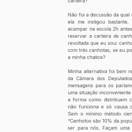
carteira? 
Não foi a discussão da qual
ela me instigou bastante.
acampar na escola 2h antes d
reservar a carteira de can
revoltada que eu sou: canho
com três canhotas, se eu p
a minha chatice? 
Minha alternativa foi bem r
da Câmara dos Deputados 
mensagens para os parlamen
uma situação inconveniente
a forma como distribuem ca
não funciona e só causa con
Sem o mínimo método cientí
“Canhotos são 10% da popul
ser para nós. Façam uma le