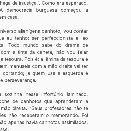
ega de injustiça.”. Como era esperado, 
A democracia burguesa começou a 
em casa.
niverso alienígena canhoto, vou contar 
e eu tenho: ser perfeccionista e, ao 
ta. Todo mundo sabe do drama de 
om a tinta da caneta, não vou falar 
a tesoura. Pois é: a lâmina da tesoura é 
uem manuseia com a mão direita vai ter 
 cortando; já quem usa a esquerda é 
 e perseverança. 
sozinha nesse infortúnio laminado, 
oche de canhotos que aprenderam a 
ão direita. “Seus professores não te 
eles não receberam o memorando. Foi 
ão apenas havia canhotos assimilados, 
sse.