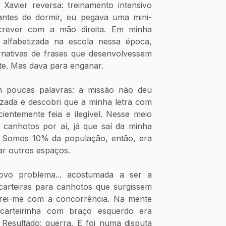
Xavier reversa: treinamento intensivo 
antes de dormir, eu pegava uma mini-
crever com a mão direita. Em minha 
alfabetizada na escola nessa época, 
rnativas de frases que desenvolvessem 
te. Mas dava para enganar.
 poucas palavras: a missão não deu 
izada e descobri que a minha letra com 
ientemente feia e ilegível. Nesse meio 
 canhotos por aí, já que saí da minha 
. Somos 10% da população, então, era 
ar outros espaços.
o problema... acostumada a ser a 
carteiras para canhotos que surgissem 
rei-me com a concorrência. Na mente 
carteirinha com braço esquerdo era 
 Resultado: guerra. E foi numa disputa 