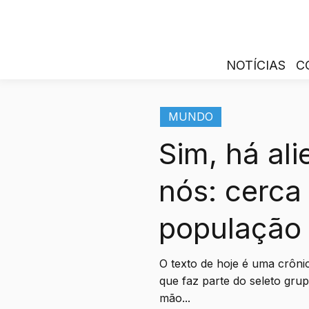
NOTÍCIAS
C
MUNDO
Sim, há al
nós: cerca
população
O texto de hoje é uma crôni
que faz parte do seleto gru
mão...