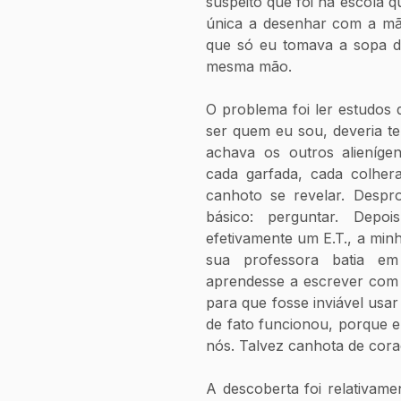
suspeito que foi na escola q
única a desenhar com a mão 
que só eu tomava a sopa d
mesma mão.
O problema foi ler estudos 
ser quem eu sou, deveria ter
achava os outros alienígena
cada garfada, cada colher
canhoto se revelar. Despro
básico: perguntar. Depo
efetivamente um E.T., a min
sua professora batia e
aprendesse a escrever com a
para que fosse inviável usar
de fato funcionou, porque e
nós. Talvez canhota de cor
A descoberta foi relativamen