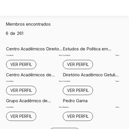
Membros encontrados
6
de
261
Centro Acadêmicos Direito
Estudos de Política em
GV
Pauta FGV
Novo
Novo
Convidado
Convidado
VER PERFIL
VER PERFIL
Centro Acadêmicos de
Diretório Acadêmico Getulio
Relações Internacionais
Vargas
Novo
Novo
Convidado
Convidado
FGV
VER PERFIL
VER PERFIL
Grupo Acadêmico de
Pedro Gama
Interesse Ambiental
Novo
Novo
Convidado
Redação
VER PERFIL
VER PERFIL