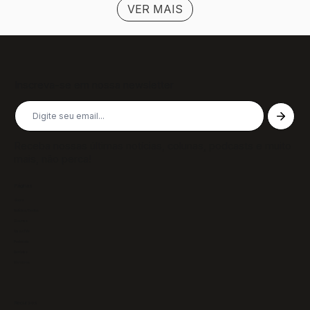
VER MAIS
Inscreva-se em nossa newsletter
Receba nossas últimas notícias, colunas, podcasts e muito
mais, não perca!
Páginas
Sobre
Notícias/Textos
Colunas
GazeTVs
Podcasts
Revistas
Membros
Recursos