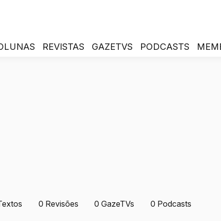
OLUNAS
REVISTAS
GAZETVS
PODCASTS
MEM
Textos
0
Revisões
0
GazeTVs
0
Podcasts