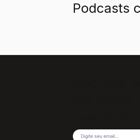
Podcasts c
Inscreva-s
em nossa
newsletter