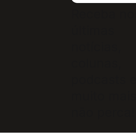
Receba no
últimas
notícias,
colunas,
podcasts 
muito mais
não perca!