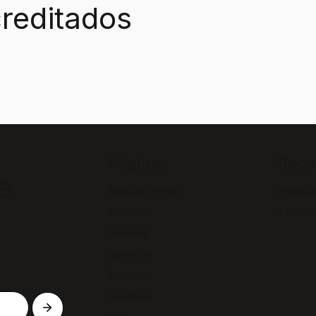
reditados
Páginas
Recu
e
Notícias/Textos
Política
Colunas
Termos
Revistas
GazeTVs
Podcasts
Membros