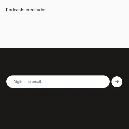
Podcasts creditados
Inscreva-se em nossa newsletter
Receba nossas últimas notícias, colunas, podcasts e muito
mais, não perca!
Páginas
Sobre
Notícias/Textos
Colunas