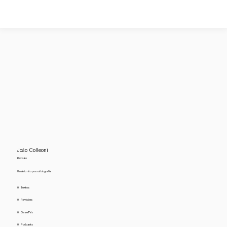
João Colleoni
Revisão
Usuário não possui biografia
0
Textos
0
Revisões
0
GazeTVs
0
Podcasts