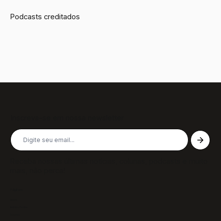
Podcasts creditados
Inscreva-se em nossa newsletter
Receba nossas últimas notícias, colunas, podcasts e muito
mais, não perca!
Páginas
Sobre
Notícias/Textos
Colunas