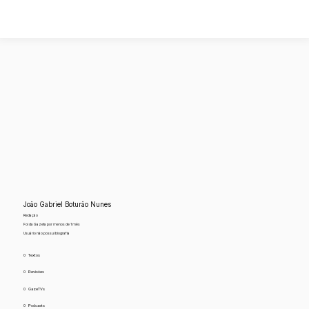
João Gabriel Boturão Nunes
Redação
Foi da Gazeta por menos de 1 mês
Usuário não possui biografia
0
Textos
0
Revisões
0
GazeTVs
0
Podcasts