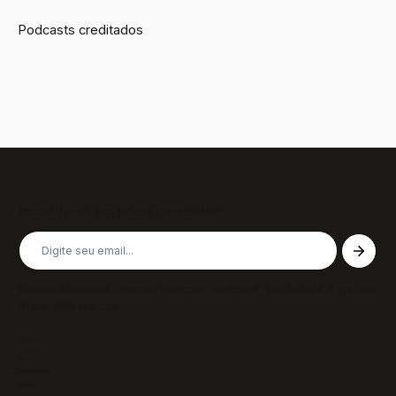
Podcasts creditados
Inscreva-se em nossa newsletter
Receba nossas últimas notícias, colunas, podcasts e muito
mais, não perca!
Páginas
Sobre
Notícias/Textos
Colunas