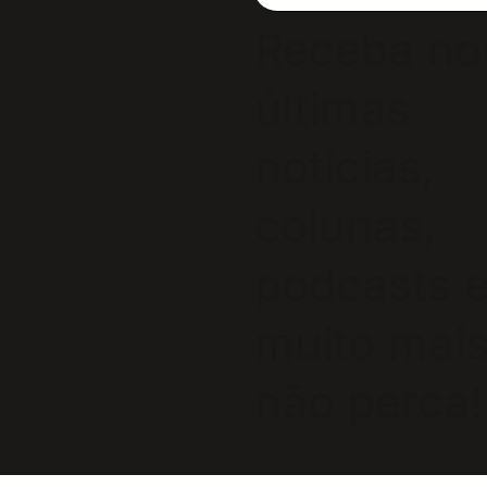
Receba no
últimas
notícias,
colunas,
podcasts 
muito mais
não perca!