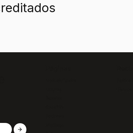
reditados
Páginas
Recu
e
Notícias/Textos
Política
Colunas
Termos
Revistas
GazeTVs
Podcasts
Membros