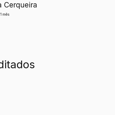
a Cerqueira
 1 mês
ditados