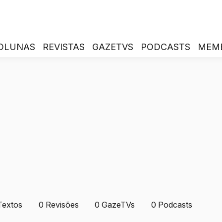
OLUNAS
REVISTAS
GAZETVS
PODCASTS
MEM
Textos
0
Revisões
0
GazeTVs
0
Podcasts