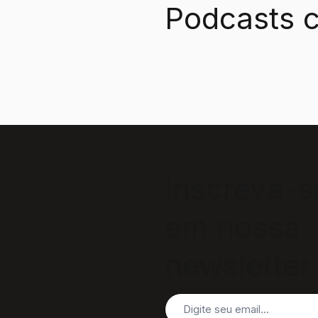
Podcasts c
Inscreva-s
em nossa
newsletter