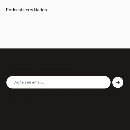
Podcasts creditados
Inscreva-se em nossa newsletter
Receba nossas últimas notícias, colunas, podcasts e muito
mais, não perca!
Páginas
Sobre
Notícias/Textos
Colunas