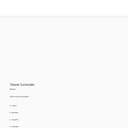
Tatiane Guimarães
Redação
Usuário não possui biografia
0
Textos
0
Revisões
0
GazeTVs
0
Podcasts