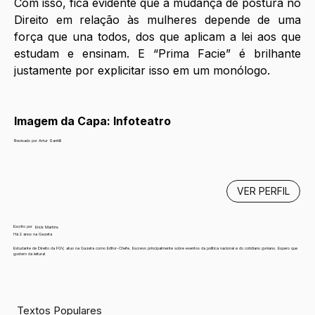
Com isso, fica evidente que a mudança de postura no 
Direito em relação às mulheres depende de uma 
força que una todos, dos que aplicam a lei aos que 
estudam e ensinam. E “Prima Facie” é brilhante 
justamente por explicitar isso em um monólogo. 
Imagem da Capa: Infoteatro
Revisado por Artur Santilli
VER PERFIL
Escrito por
Erick Martins
Há 2 anos na Gazeta
Estudante de Direito da FGV, atuo na Gazeta como Editor-Chefe. Escrevo principalmente sobre eventos da política nacional e do cotidiano gvniano. Espero que
gostem da leitura!
Textos Populares