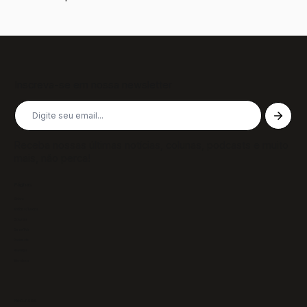
Inscreva-se em nossa newsletter
Receba nossas últimas notícias, colunas, podcasts e muito
mais, não perca!
Páginas
Sobre
Notícias/Textos
Colunas
GazeTVs
Podcasts
Revistas
Membros
Recursos