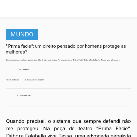
MUNDO
"Prima facie”: um direito pensado por homens protege as
mulheres?
Quando precisei, o sistema que sempre defendi não me protegeu. Na peça de teatro “Prima Facie”, Débora Falabella vive Tessa, uma advogada...
Erick Martins
12 min de leitura
•
12 de dezembro de 2024
20
visualizações
Quando precisei, o sistema que sempre defendi não 
me protegeu. Na peça de teatro “Prima Facie”, 
Débora Falabella vive Tessa, uma advogada penalista 