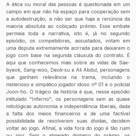
A ética ou moral das pessoas é questionada em um 
campo em que não há espaço para cooperação sem 
a autodestruição, a não ser que haja a renúncia da 
maioria absoluta ao cobiçado prêmio. Esse embate 
permeia toda a narrativa, isto é, já no segundo 
episódio, os competidores, assustados, votam em 
uma disputa extremamente acirrada para deixarem o 
jogo com base na segunda cláusula do contrato. É 
aqui que conhecemos mais sobre as vidas de Sae-
byeok, Sang-woo, Deok-su e Ali Abdul, personagens 
que ganham relevância na trama, incluindo o 
misterioso e simpático jogador idoso nº 01 e o policial 
Joon-ho. O trágico da história é que, nesse episódio 
intitulado "Inferno", os personagens sem as quase 
mitológicas autonomia e independência liberais, dada 
a falta dos meios financeiros e de uma factível 
possibilidade de resolverem suas dívidas, decidem 
voltar ao jogo. Afinal, a vida fora do jogo é tão ruim 
ou pior. Sem o almejado dinheiro do prêmio, os 