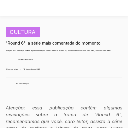
CULTURA
"Round 6", a série mais comentada do momento
Atenção: essa publicação contém algumas revelações sobre a trama de "Round 6", recomendamos que você, caro leitor, assista à série antes...
Maria Eduarda Freire
14 min de leitura
•
18 de outubro de 2021
102
visualizações
Atenção: essa publicação contém algumas 
revelações sobre a trama de "Round 6", 
recomendamos que você, caro leitor, assista à série 