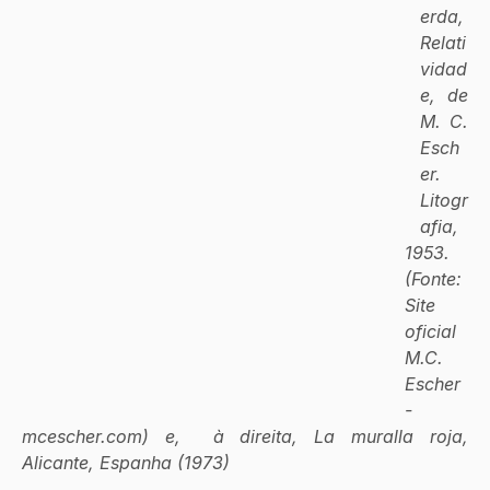
erda, 
Relati
vidad
e, de 
M. C. 
Esch
er. 
Litogr
afia, 
1953. 
(Fonte: 
Site 
oficial 
M.C. 
Escher 
- 
mcescher.com) e,  à direita, La muralla roja, 
Alicante, Espanha (1973)