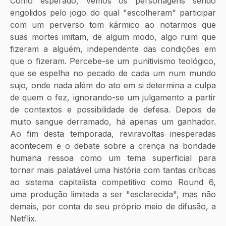
Como esperado, vemos os personagens sendo 
engolidos pelo jogo do qual "escolheram" participar 
com um perverso tom kármico ao notarmos que 
suas mortes imitam, de algum modo, algo ruim que 
fizeram a alguém, independente das condições em 
que o fizeram. Percebe-se um punitivismo teológico, 
que se espelha no pecado de cada um num mundo 
sujo, onde nada além do ato em si determina a culpa 
de quem o fez, ignorando-se um julgamento a partir 
de contextos e possibilidade de defesa. Depois de 
muito sangue derramado, há apenas um ganhador. 
Ao fim desta temporada, reviravoltas inesperadas 
acontecem e o debate sobre a crença na bondade 
humana ressoa como um tema superficial para 
tornar mais palatável uma história com tantas críticas 
ao sistema capitalista competitivo como Round 6, 
uma produção limitada a ser "esclarecida", mas não 
demais, por conta de seu próprio meio de difusão, a 
Netflix. 