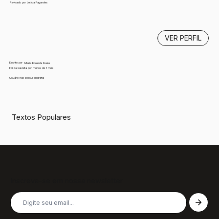
Revisado por Letícia Fagundes
VER PERFIL
Escrito por
Maria Eduarda Freire
Foi da Gazeta por menos de 1 mês
Usuário não possui biografia
Textos Populares
Inscreva-se em nossa newsletter