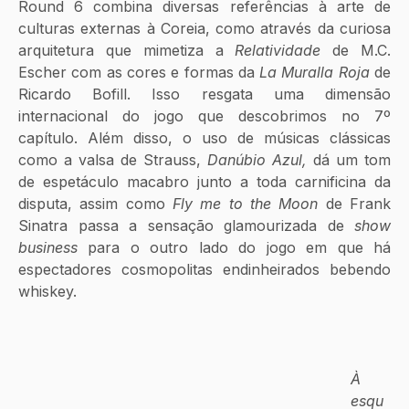
Round 6 combina diversas referências à arte de 
culturas externas à Coreia, como através da curiosa 
arquitetura que mimetiza a 
Relatividade 
de M.C. 
Escher com as cores e formas da 
La Muralla Roja 
de 
Ricardo Bofill. Isso resgata uma dimensão 
internacional do jogo que descobrimos no 7º 
capítulo. Além disso, o uso de músicas clássicas 
como a valsa de Strauss, 
Danúbio Azul, 
dá um tom 
de espetáculo macabro junto a toda carnificina da 
disputa, assim como 
Fly me to the Moon 
de Frank 
Sinatra passa a sensação glamourizada de 
show 
business
 para o outro lado do jogo em que há 
espectadores cosmopolitas endinheirados bebendo 
whiskey. 
À 
esqu