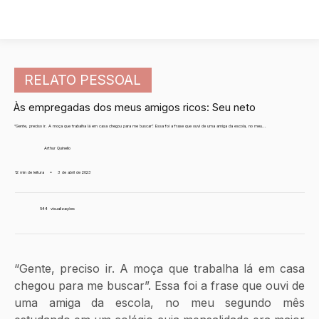
RELATO PESSOAL
Às empregadas dos meus amigos ricos: Seu neto
“Gente, preciso ir. A moça que trabalha lá em casa chegou para me buscar”. Essa foi a frase que ouvi de uma amiga da escola, no meu...
Arthur Quinello
12 min de leitura
•
3 de abril de 2023
544
visualizações
“Gente, preciso ir. A moça que trabalha lá em casa 
chegou para me buscar”. Essa foi a frase que ouvi de 
uma amiga da escola, no meu segundo mês 