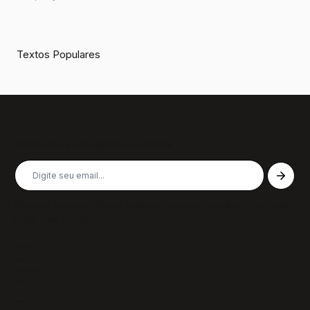
Textos Populares
Inscreva-se em nossa newsletter
Receba nossas últimas notícias, colunas, podcasts e muito
mais, não perca!
Páginas
Sobre
Notícias/Textos
Colunas
GazeTVs
Podcasts