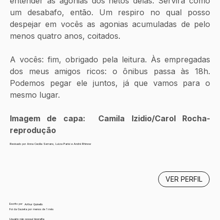
entender as agonias dos netos delas. Servirá como 
um desabafo, então. Um respiro no qual posso 
despejar em vocês as agonias acumuladas de pelo 
menos quatro anos, coitados.
A vocês: fim, obrigado pela leitura. Às empregadas 
dos meus amigos ricos: o ônibus passa às 18h. 
Podemos pegar ele juntos, já que vamos para o 
mesmo lugar. 
Imagem de capa:  Camila Izidio/Carol Rocha- 
reprodução
Revisado por Anna Cecília Serrano, Luiza Parisi e André Rhinow
VER PERFIL
Escrito por
Arthur Quinello
Foi da Gazeta por menos de 1 mês
Usuário não possui biografia