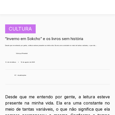
CULTURA
“Inverno em Sokcho” e os livros sem história
Desde que me entendo por gente, a leitura esteve presente na minha vida. Ela era uma constante no meio de tantas variáveis, o que não...
Victorya Pimentel
8 min de leitura
•
12 de agosto de 2024
43
visualizações
Desde que me entendo por gente, a leitura esteve 
presente na minha vida. Ela era uma constante no 
meio de tantas variáveis, o que não significa que ela 