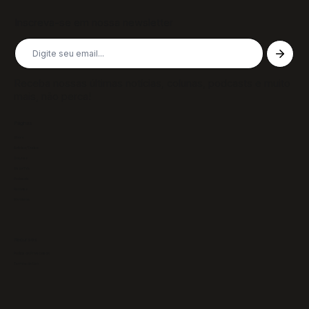
Inscreva-se em nossa newsletter
Receba nossas últimas notícias, colunas, podcasts e muito
mais, não perca!
Páginas
Sobre
Notícias/Textos
Colunas
GazeTVs
Podcasts
Revistas
Membros
Recursos
Política de Privacidade
Termos de Uso