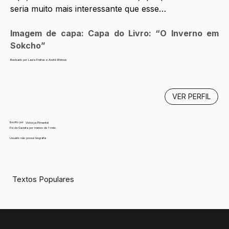
seria muito mais interessante que esse… 
Imagem de capa: Capa do Livro: “O Inverno em 
Sokcho”
Revisado por Laura Freitas e André Rhinow
VER PERFIL
Escrito por
Victorya Pimentel
Foi da Gazeta por menos de 1 mês
Usuário não possui biografia
Textos Populares