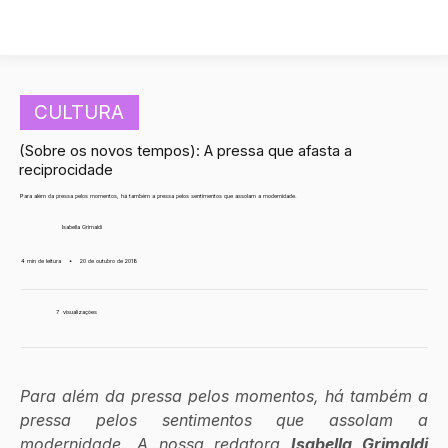
CULTURA
(Sobre os novos tempos): A pressa que afasta a
reciprocidade
Para além da pressa pelos momentos, há também a pressa pelos sentimentos que assolam a modernidade.
Isabella Grimaldi
4 min de leitura
•
20 de outubro de 2018
7
visualizações
Para além da pressa pelos momentos, há também a 
pressa pelos sentimentos que assolam a 
modernidade. A nossa redatora 
Isabella Grimaldi