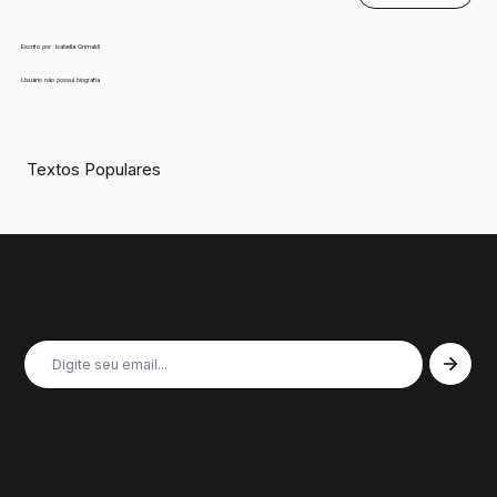
Escrito por
Isabella Grimaldi
Usuário não possui biografia
Textos Populares
Inscreva-se em nossa newsletter
Receba nossas últimas notícias, colunas, podcasts e muito
mais, não perca!
Páginas