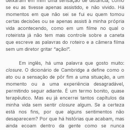
deixaram em mim uma sensação de distância, como 
se eu as tivesse apenas assistido, e não vivido. Há 
momentos em que não sei se fui eu quem tomou 
certas decisões ou se apenas assisti à minha própria 
vida acontecendo, como em um filme no qual o 
roteirista já não tem mais controle sobre a caneta 
que escreve as palavras do roteiro e a câmera filma 
sem um diretor gritar “ação!”.
	Em inglês, há uma palavra que gosto muito: 
closure
. O dicionário de Cambridge a define como o 
ato ou a sensação de pôr fim a uma situação, a um 
momento ou a uma experiência desagradável, 
permitindo seguir adiante. É um termo bonito, quase 
terapêutico. Mas eu já encerrei tantos capítulos da 
minha vida sem sentir 
closure
 algum. Se a certeza 
está nos fins, por que alguns sentimentos não 
desaparecem? Por que há histórias que acabam, mas 
ainda ecoam dentro da gente como se nunca 