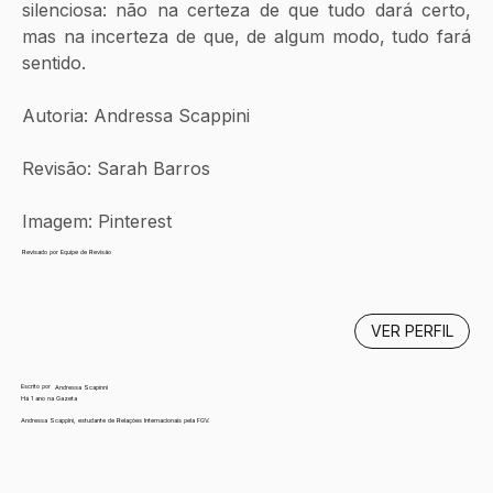
silenciosa: não na certeza de que tudo dará certo, 
mas na incerteza de que, de algum modo, tudo fará 
sentido. 
Autoria: Andressa Scappini 
Revisão: Sarah Barros
Imagem: Pinterest
Revisado por Equipe de Revisão
VER PERFIL
Escrito por
Andressa Scapinni
Há 1 ano na Gazeta
Andressa Scappini, estudante de Relações Internacionais pela FGV.