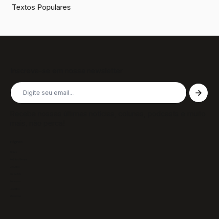
Textos Populares
Inscreva-se em nossa newsletter
Receba nossas últimas notícias, colunas, podcasts e muito
mais, não perca!
Páginas
Sobre
Notícias/Textos
Colunas
GazeTVs
Podcasts
Revistas
Membros