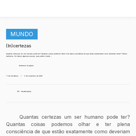
MUNDO
(In)certezas
Quantas certezas um ser humano pode ter? Quantas coisas podemos olhar e ter plena consciência de que estão exatamente como deveriam estar? Talvez
nenhuma. Ou talvez algumas poucas, que podem mudar...
Andressa Scapinni
7 min de leitura
•
3 de novembro de 2025
48
visualizações
	Quantas certezas um ser humano pode ter? 
Quantas coisas podemos olhar e ter plena 
consciência de que estão exatamente como deveriam 