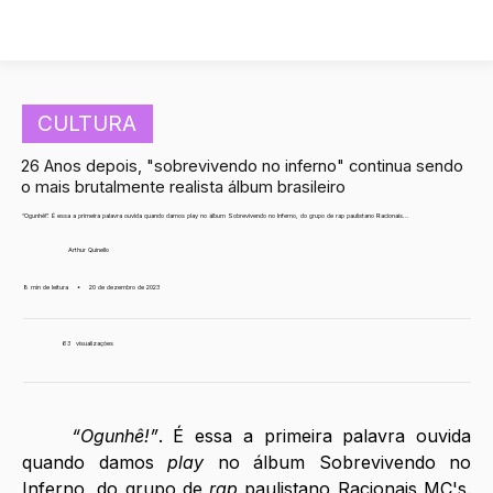
CULTURA
26 Anos depois, "sobrevivendo no inferno" continua sendo
o mais brutalmente realista álbum brasileiro
“Ogunhê!”. É essa a primeira palavra ouvida quando damos play no álbum Sobrevivendo no Inferno, do grupo de rap paulistano Racionais...
Arthur Quinello
8 min de leitura
•
20 de dezembro de 2023
63
visualizações
“Ogunhê!”
. É essa a primeira palavra ouvida 
quando damos 
play 
no álbum Sobrevivendo no 
Inferno, do grupo de 
rap
 paulistano Racionais MC's. 