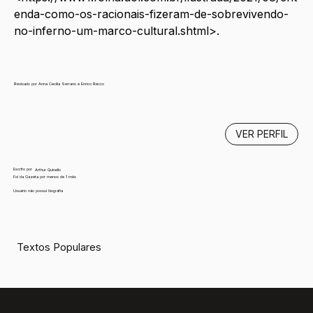
enda-como-os-racionais-fizeram-de-sobrevivendo-
no-inferno-um-marco-cultural.shtml
>.
Revisado por Anna Cecília Serrano e Enrico Recco
VER PERFIL
Escrito por
Arthur Quinello
Foi da Gazeta por menos de 1 mês
Usuário não possui biografia
Textos Populares