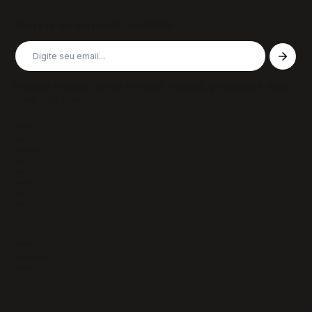
Inscreva-se em nossa newsletter
Receba nossas últimas notícias, colunas, podcasts e muito
mais, não perca!
Páginas
Sobre
Notícias/Textos
Colunas
GazeTVs
Podcasts
Revistas
Membros
Recursos
Política de Privacidade
Termos de Uso