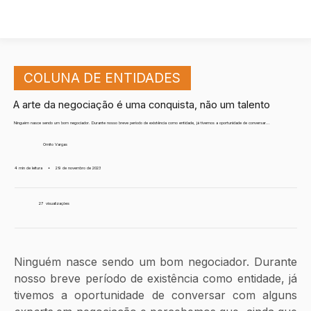
COLUNA DE ENTIDADES
A arte da negociação é uma conquista, não um talento
Ninguém nasce sendo um bom negociador. Durante nosso breve período de existência como entidade, já tivemos a oportunidade de conversar...
Ornito Vargas
4 min de leitura
•
29 de novembro de 2023
27
visualizações
Ninguém nasce sendo um bom negociador. Durante 
nosso breve período de existência como entidade, já 
tivemos a oportunidade de conversar com alguns 