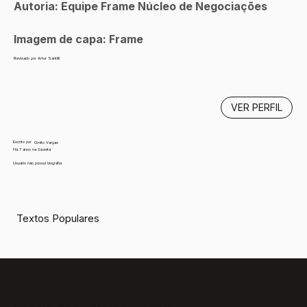
Autoria: Equipe Frame Núcleo de Negociações
Imagem de capa: Frame
Revisado por Artur Santilli
VER PERFIL
Escrito por
Ornito Vargas
Há 7 anos na Gazeta
Usuário não possui biografia
Textos Populares