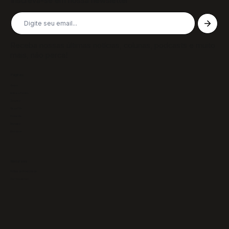
Inscreva-se em nossa newsletter
Receba nossas últimas notícias, colunas, podcasts e muito
mais, não perca!
Páginas
Sobre
Notícias/Textos
Colunas
GazeTVs
Podcasts
Revistas
Membros
Recursos
Política de Privacidade
Termos de Uso