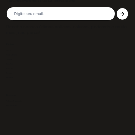
Inscreva-se em nossa newsletter
Receba nossas últimas notícias, colunas, podcasts e muito
mais, não perca!
Páginas
Sobre
Notícias/Textos
Colunas
GazeTVs
Podcasts
Revistas
Membros
Recursos
Política de Privacidade
Termos de Uso