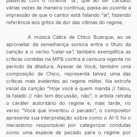
palavras com o fonema “ia”, que ao ser cantado 
várias vezes de maneira contínua, passa ao ouvinte a 
impressão de que o cantor está falando “ai”, fazendo 
referência aos gritos de dor das vítimas do regime.
        A música Cálice de Chico Buarque, ao se 
aproveitar da semelhança sonora entre o título da 
canção e o verbo “calar-se”, também exemplifica as 
críticas contidas na MPB contra a censura vigente no 
período da ditadura. Apesar de Você, também uma 
composição de Chico, representa talvez uma das 
críticas mais evidentes ao regime militar. Na estrofe 
inicial da canção “Hoje você é quem manda // falou, 
tá falado // não tem discussão, não”, o artista retrata 
o caráter autoritário do regime e, mais tarde, no 
verso “Você que inventou o pecado”, o compositor 
apresenta sua interpretação sobre como o AI-5 foi o 
mecanismo responsável por categorizar condutas 
como uma espécie de pecado para o regime por 