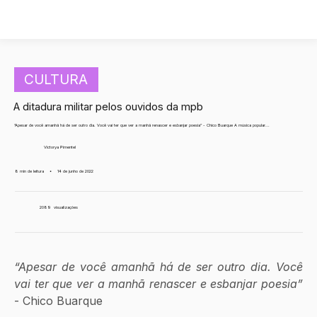
CULTURA
A ditadura militar pelos ouvidos da mpb
“Apesar de você amanhã há de ser outro dia. Você vai ter que ver a manhã renascer e esbanjar poesia” - Chico Buarque A música popular...
Victorya Pimentel
8 min de leitura
•
14 de junho de 2022
2089
visualizações
“Apesar de você amanhã há de ser outro dia. Você 
vai ter que ver a manhã renascer e esbanjar poesia”
- Chico Buarque