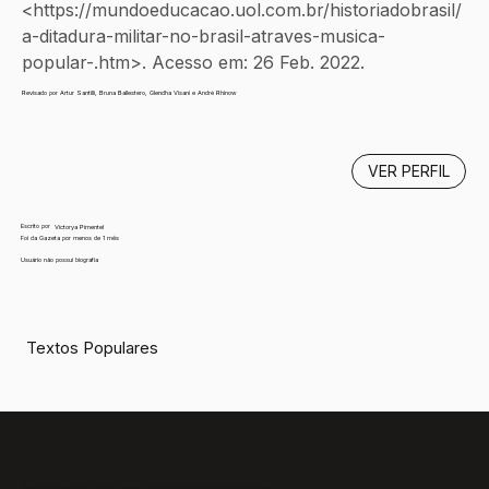
<https://mundoeducacao.uol.com.br/historiadobrasil/
a-ditadura-militar-no-brasil-atraves-musica-
popular-.htm>. Acesso em: 26 Feb. 2022.
Revisado por Artur Santilli, Bruna Ballestero, Glendha Visani e André Rhinow
VER PERFIL
Escrito por
Victorya Pimentel
Foi da Gazeta por menos de 1 mês
Usuário não possui biografia
Textos Populares