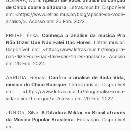
GUERRA, Dora. 
Apesar de Você: análise da canção 
de Chico sobre a ditadura
. Letras.mus.br. Disponível 
em: <https://www.letras.mus.br/blog/apesar-de-voce-
analise/>. Acesso em: 26 Feb. 2022.
FREIRE, Érika. 
Conheça a análise da música Pra 
Não Dizer Que Não Falei Das Flores
. Letras.mus.br. 
Disponível em: <https://www.letras.mus.br/blog/pra-
nao-dizer-que-nao-falei-das-flores-analise/>. Acesso 
em: 26 Feb. 2022.
ARRUDA, Renata. 
Confira a análise de Roda Vida, 
música do Chico Buarque
. Letras.mus.br. Disponível 
em: <https://www.letras.mus.br/blog/analise-roda-
vida-chico-buarque/>. Acesso em: 26 Feb. 2022.
JÚNIOR, Silva.
 A Ditadura Militar no Brasil através 
da Música Popular Brasileira
. Educação. Disponível 
em: 