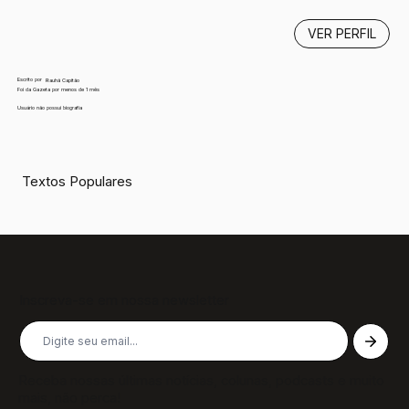
VER PERFIL
Escrito por
Rauhã Capitão
Foi da Gazeta por menos de 1 mês
Usuário não possui biografia
Textos Populares
Inscreva-se em nossa newsletter
Receba nossas últimas notícias, colunas, podcasts e muito
mais, não perca!