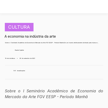
CULTURA
A economia na indústria da arte
Sobre o I Seminário Acadêmico de Economia do Mercado da Arte FGV EESP - Período Manhã Em um mundo artisticamente dominado pela música e...
Rauhã Capitão
10 min de leitura
•
28 de setembro de 2023
86
visualizações
Sobre o I Seminário Acadêmico de Economia do 
Mercado da Arte FGV EESP - Período Manhã