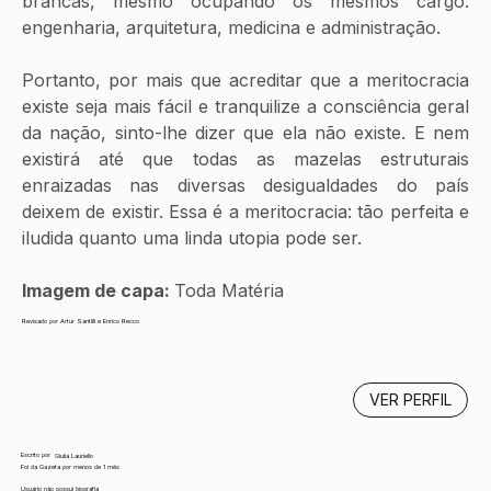
brancas, mesmo ocupando os mesmos cargo: 
engenharia, arquitetura, medicina e administração. 
Portanto, por mais que acreditar que a meritocracia 
existe seja mais fácil e tranquilize a consciência geral 
da nação, sinto-lhe dizer que ela não existe. E nem 
existirá até que todas as mazelas estruturais 
enraizadas nas diversas desigualdades do país 
deixem de existir. Essa é a meritocracia: tão perfeita e 
iludida quanto uma linda utopia pode ser. 
Imagem de capa: 
Toda Matéria
Revisado por Artur Santilli e Enrico Recco
VER PERFIL
Escrito por
Giulia Lauriello
Foi da Gazeta por menos de 1 mês
Usuário não possui biografia