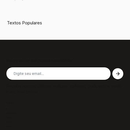
Textos Populares
Inscreva-se em nossa newsletter
Receba nossas últimas notícias, colunas, podcasts e muito
mais, não perca!
Páginas
Sobre
Notícias/Textos
Colunas
GazeTVs
Podcasts