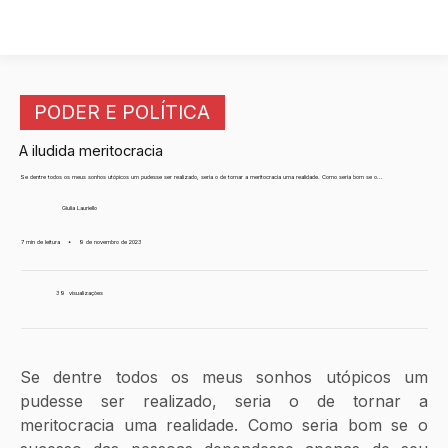
PODER E POLÍTICA
A iludida meritocracia
Se dentre todos os meus sonhos utópicos um pudesse ser realizado, seria o de tornar a meritocracia uma realidade. Como seria bom se o...
Giulia Lauriello
7 min de leitura
•
9 de novembro de 2023
39
visualizações
Se dentre todos os meus sonhos utópicos um 
pudesse ser realizado, seria o de tornar a 
meritocracia uma realidade. Como seria bom se o 