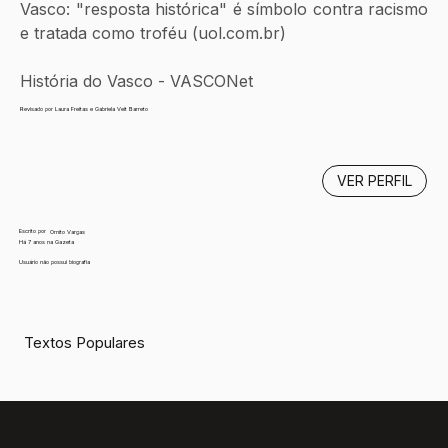
Vasco: "resposta histórica" é símbolo contra racismo 
e tratada como troféu (uol.com.br)
História do Vasco - VASCONet
Revisado por Laura Freitas e Gabriela Veit Barreto
VER PERFIL
Escrito por
Ornito Vargas
Há 7 anos na Gazeta
Usuário não possui biografia
Textos Populares