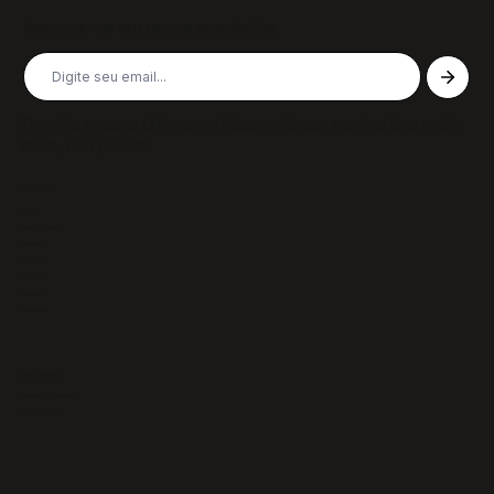
Inscreva-se em nossa newsletter
Receba nossas últimas notícias, colunas, podcasts e muito
mais, não perca!
Páginas
Sobre
Notícias/Textos
Colunas
GazeTVs
Podcasts
Revistas
Membros
Recursos
Política de Privacidade
Termos de Uso