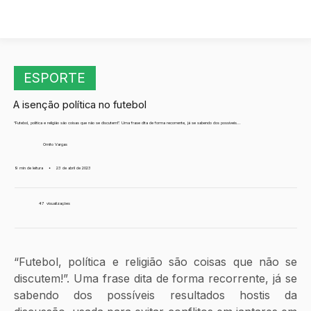
ESPORTE
A isenção política no futebol
“Futebol, política e religião são coisas que não se discutem!”. Uma frase dita de forma recorrente, já se sabendo dos possíveis...
Ornito Vargas
9 min de leitura
•
23 de abril de 2023
47
visualizações
“Futebol, política e religião são coisas que não se 
discutem!”. Uma frase dita de forma recorrente, já se 
sabendo dos possíveis resultados hostis da 