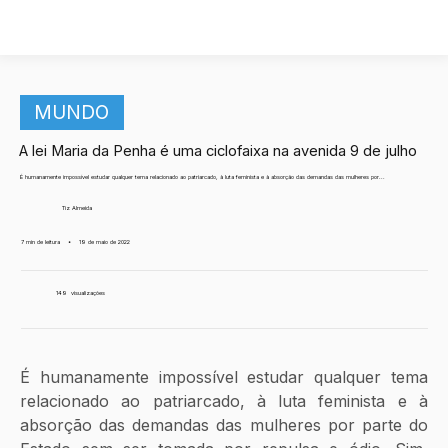
MUNDO
A lei Maria da Penha é uma ciclofaixa na avenida 9 de julho
É humanamente impossível estudar qualquer tema relacionado ao patriarcado, à luta feminista e à absorção das demandas das mulheres por...
Tiz Almeida
7 min de leitura
•
19 de maio de 2022
149
visualizações
É humanamente impossível estudar qualquer tema 
relacionado ao patriarcado, à luta feminista e à 
absorção das demandas das mulheres por parte do 