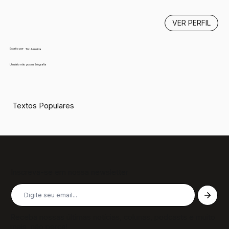
VER PERFIL
Escrito por
Tiz Almeida
Usuário não possui biografia
Textos Populares
Inscreva-se em nossa newsletter
Receba nossas últimas notícias, colunas, podcasts e muito
mais, não perca!