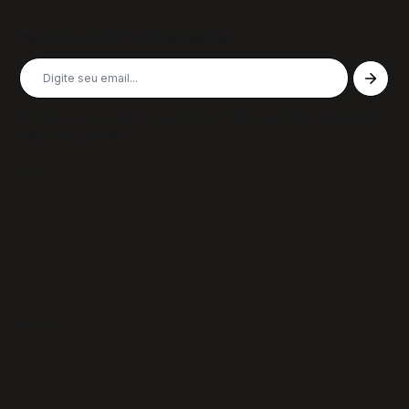
Inscreva-se em nossa newsletter
Receba nossas últimas notícias, colunas, podcasts e muito
mais, não perca!
Páginas
Sobre
Notícias/Textos
Colunas
GazeTVs
Podcasts
Revistas
Membros
Recursos
Política de Privacidade
Termos de Uso