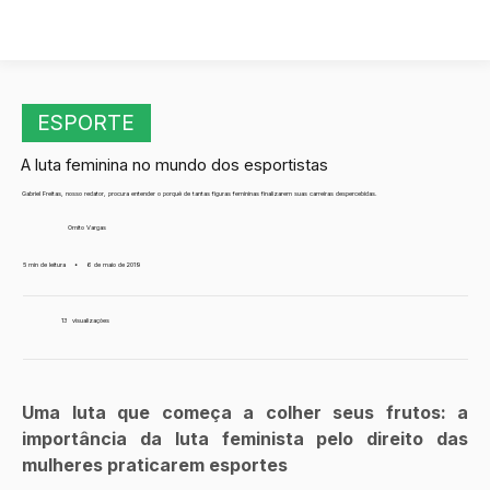
ESPORTE
A luta feminina no mundo dos esportistas
Gabriel Freitas, nosso redator, procura entender o porquê de tantas figuras femininas finalizarem suas carreiras despercebidas.
Ornito Vargas
5 min de leitura
•
6 de maio de 2019
13
visualizações
Uma luta que começa a colher seus frutos: a 
importância da luta feminista pelo direito das 
mulheres praticarem esportes