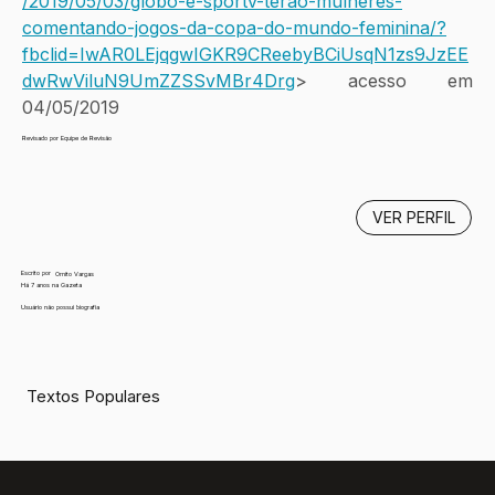
/2019/05/03/globo-e-sportv-terao-mulheres-
comentando-jogos-da-copa-do-mundo-feminina/?
fbclid=IwAR0LEjqgwIGKR9CReebyBCiUsqN1zs9JzEE
dwRwViluN9UmZZSSvMBr4Drg
> acesso em 
04/05/2019 
Revisado por Equipe de Revisão
VER PERFIL
Escrito por
Ornito Vargas
Há 7 anos na Gazeta
Usuário não possui biografia
Textos Populares