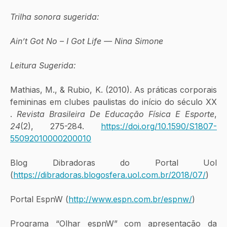
Trilha sonora sugerida: 
Ain’t Got No – I Got Life — Nina Simone
Leitura Sugerida: 
Mathias, M., & Rubio, K. (2010). As práticas corporais 
femininas em clubes paulistas do início do século XX 
. 
Revista Brasileira De Educação Física E Esporte
, 
24
(2), 275-284. 
https://doi.org/10.1590/S1807-
55092010000200010
Blog Dibradoras do Portal Uol 
(
https://dibradoras.blogosfera.uol.com.br/2018/07/
) 
Portal EspnW (
http://www.espn.com.br/espnw/
) 
Programa “Olhar espnW” com apresentação da 