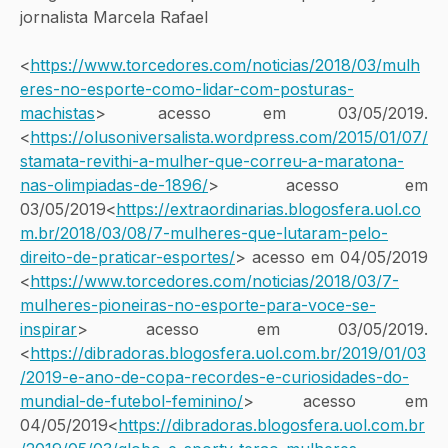
jornalista Marcela Rafael
<
https://www.torcedores.com/noticias/2018/03/mulh
eres-no-esporte-como-lidar-com-posturas-
machistas
> acesso em 03/05/2019. 
<
https://olusoniversalista.wordpress.com/2015/01/07/
stamata-revithi-a-mulher-que-correu-a-maratona-
nas-olimpiadas-de-1896/
> acesso em 
03/05/2019<
https://extraordinarias.blogosfera.uol.co
m.br/2018/03/08/7-mulheres-que-lutaram-pelo-
direito-de-praticar-esportes/
> acesso em 04/05/2019 
<
https://www.torcedores.com/noticias/2018/03/7-
mulheres-pioneiras-no-esporte-para-voce-se-
inspirar
> acesso em 03/05/2019. 
<
https://dibradoras.blogosfera.uol.com.br/2019/01/03
/2019-e-ano-de-copa-recordes-e-curiosidades-do-
mundial-de-futebol-feminino/
> acesso em 
04/05/2019<
https://dibradoras.blogosfera.uol.com.br