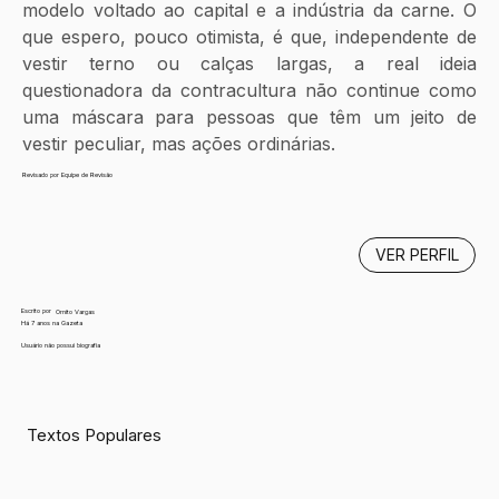
modelo voltado ao capital e a indústria da carne. O 
que espero, pouco otimista, é que, independente de 
vestir terno ou calças largas, a real ideia 
questionadora da contracultura não continue como 
uma máscara para pessoas que têm um jeito de 
vestir peculiar, mas ações ordinárias.
Revisado por Equipe de Revisão
VER PERFIL
Escrito por
Ornito Vargas
Há 7 anos na Gazeta
Usuário não possui biografia
Textos Populares