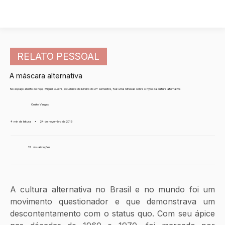
RELATO PESSOAL
A máscara alternativa
No espaço aberto de hoje, Miguel Guethi, estudante de Direito do 2º semestre, faz uma reflexão sobre o hype da cultura alternativa
Ornito Vargas
4 min de leitura
•
24 de novembro de 2019
13
visualizações
A cultura alternativa no Brasil e no mundo foi um 
movimento questionador e que demonstrava um 
descontentamento com o status quo. Com seu ápice 