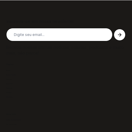
Inscreva-se em nossa newsletter
Receba nossas últimas notícias, colunas, podcasts e muito
mais, não perca!
Páginas
Sobre
Notícias/Textos
Colunas
GazeTVs
Podcasts
Revistas
Membros
Recursos
Política de Privacidade
Termos de Uso