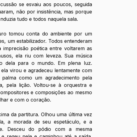
rcussão se esvaiu aos poucos, seguida 
aram, não por insistência, mas porque 
onduzia tudo e todos naquela sala. 
uro tomou conta do ambiente por um 
s, um estabilizador. Todos entenderam 
imprecisão poética entre voltarem as 
sos, ela riu com leveza. Sua música 
do dela para o mundo. Em plena luz. 
 ela virou e agradeceu lentamente com 
 palma como um agradecimento pela 
, pela lição. Voltou-se à orquestra e 
compositores e composições ao mesmo 
lhar e com o coração. 
ima da partitura. Olhou uma última vez 
la, a morada de seu espetáculo, e a 
ente. Desceu do pódio com a mesma 
 e regeu nele e caminhou até a saída. 