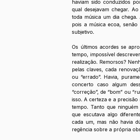
haviam sido conduzidos por
qual desejavam chegar. Ao 
toda música um dia chega. 
pois a música ecoa, senão pe
subjetivo.
Os últimos acordes se apro
tempo, impossível descrever
realização. Remorsos? Nenh
pelas claves, cada renovaçã
ou “errado”. Havia, purame
concerto caso algum dess
“correção”, de “bom” ou “ru
isso. A certeza e a precisã
tempo. Tanto que ninguém 
que escutava algo diferent
cada um, mas não havia dúv
regência sobre a própria obr