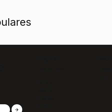
ulares
Páginas
Recu
e
Notícias/Textos
Política
Colunas
Termos
Revistas
GazeTVs
Podcasts
Membros