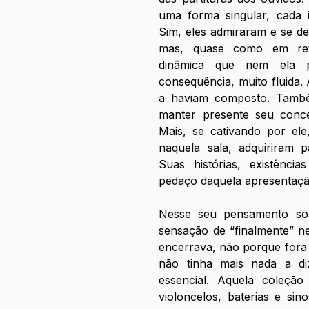
uma forma singular, cada i
Sim, eles admiraram e se de
mas, quase como em retr
dinâmica que nem ela 
consequência, muito fluida.
a haviam composto. Também
manter presente seu conce
Mais, se cativando por ele
naquela sala, adquiriram p
Suas histórias, existênci
pedaço daquela apresentaçã
Nesse seu pensamento so
sensação de “finalmente” n
encerrava, não porque fora 
não tinha mais nada a diz
essencial.
 Aquela coleção 
violoncelos, baterias e sin