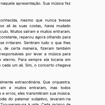
naquela apresentação. Sua música fez 
conhecida, mesmo que nunca tivesse 
os ali às suas costas, havia mudado 
culo. Muitos saíram e muitos entraram. 
nstante, reparou agora olhando para 
se irritaram. Sentiram tudo o que lhes 
e, de certa maneira, fizeram também 
 responsáveis por levar a música para 
o eterno. Para sempre ela tocaria em 
 cada um ali. Sim, o concerto chegava 
lmente extraordinária. Que orquestra. 
ram e muitos entraram, mas todos 
e erros, eles transmitiram sua música. 
odia do patamar subjetivo, levaram-na 
. Trouxeram-na à vida. Cada músico de 