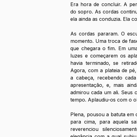
Era hora de concluir. A pe
do sopro. As cordas continu
ela ainda as conduzia. Ela c
As cordas pararam. O esc
momento. Uma troca de fase
que chegara o fim. Em uma 
luzes e começarem os aplau
havia terminado, se retira
Agora, com a plateia de pé,
a cabeça, recebendo cada
apresentação, e, mais ainda
admirou cada um ali. Seus 
tempo. Aplaudiu-os com o o
Plena, pousou a batuta em c
para cima, para aquela sa
reverenciou silenciosam
elegância com a qual subiu