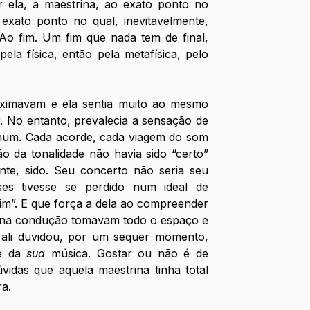
 ela, a maestrina, ao exato ponto no 
exato ponto no qual, inevitavelmente, 
Ao fim. Um fim que nada tem de final, 
la física, então pela metafísica, pelo 
ximavam e ela sentia muito ao mesmo 
. No entanto, prevalecia a sensação de 
um. Cada acorde, cada viagem do som 
o da tonalidade não havia sido “certo” 
nte, sido. Seu concerto não seria seu 
es tivesse se perdido num ideal de 
im”. E que força a dela ao compreender 
o na condução tomavam todo o espaço e 
ali duvidou, por um sequer momento, 
e da 
sua
 música. Gostar ou não é de 
idas que aquela maestrina tinha total 
a. 