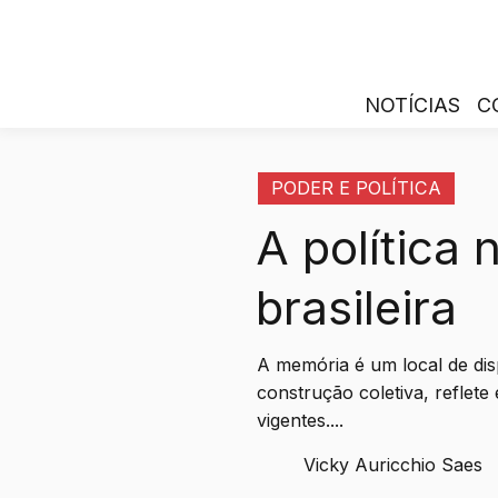
NOTÍCIAS
C
PODER E POLÍTICA
A política
brasileira
ㅤㅤㅤㅤA memória é um local de d
construção coletiva, reflete
vigentes....
Vicky Auricchio Saes