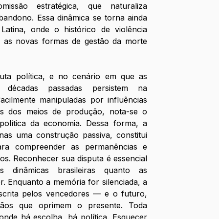
ssão estratégica, que naturaliza 
abandono. Essa dinâmica se torna ainda 
atina, onde o histórico de violência 
m as novas formas de gestão da morte 
sputa política, e no cenário em que as 
s décadas passadas persistem na 
acilmente manipuladas por influências 
es dos meios de produção, nota-se o 
 política da economia. Dessa forma, a 
as uma construção passiva, constitui 
ara compreender as permanências e 
cos. Reconhecer sua disputa é essencial 
s dinâmicas brasileiras quanto as 
r. Enquanto a memória for silenciada, a 
scrita pelos vencedores — e o futuro, 
os que oprimem o presente. Toda 
nde há escolha, há política. Esquecer 