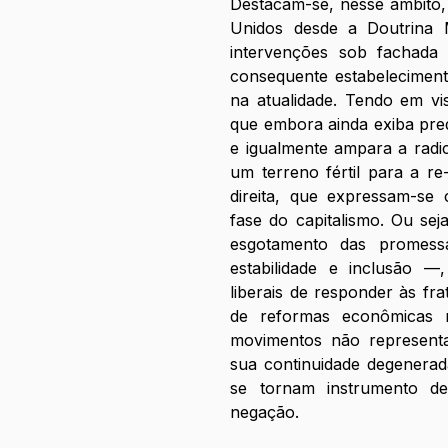
ㅤㅤㅤㅤDestacam-se, nesse âmbit
Unidos desde a Doutrina M
intervenções sob fachada 
consequente estabeleciment
na atualidade. Tendo em vis
que embora ainda exiba pre
e igualmente ampara a radic
um terreno fértil para a r
direita, que expressam-se 
fase do capitalismo. Ou seja
esgotamento das promessa
estabilidade e inclusão —
liberais de responder às fra
de reformas econômicas r
movimentos não representa
sua continuidade degenerada,
se tornam instrumento d
negação.