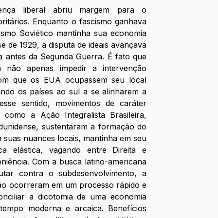
rença liberal abriu margem para o 
ritários. Enquanto o fascismo ganhava 
ismo Soviético mantinha sua economia 
 de 1929, a disputa de ideais avançava 
a antes da Segunda Guerra. É fato que 
 não apenas impedir a intervenção 
com que os EUA ocupassem seu local 
ndo os países ao sul a se alinharem a 
Nesse sentido, movimentos de caráter 
, como a Ação Integralista Brasileira, 
dunidense, sustentaram a formação do 
suas nuances locais, mantinha em seu 
a elástica, vagando entre Direita e 
iência. Com a busca latino-americana 
utar contra o subdesenvolvimento, a 
ção ocorreram em um processo rápido e 
onciliar a dicotomia de uma economia 
empo moderna e arcaica. Benefícios 