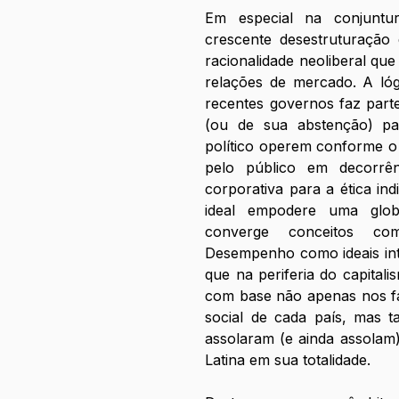
ㅤㅤㅤㅤEm especial na conjunt
crescente desestruturação 
racionalidade neoliberal que
relações de mercado. A lógi
recentes governos faz part
(ou de sua abstenção) par
político operem conforme o 
pelo público em decorrên
corporativa para a ética ind
ideal empodere uma globa
converge conceitos co
Desempenho como ideais int
que na periferia do capitali
com base não apenas nos fat
social de cada país, mas ta
assolaram (e ainda assolam
Latina em sua totalidade.