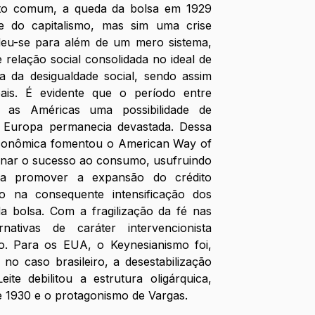
ento comum, a queda da bolsa em 1929 
 do capitalismo, mas sim uma crise 
ndeu-se para além de um mero sistema, 
relação social consolidada no ideal de 
a da desigualdade social, sendo assim 
bais. É evidente que o período entre 
 as Américas uma possibilidade de 
Europa permanecia devastada. Dessa 
econômica fomentou o American Way of 
ionar o sucesso ao consumo, usufruindo 
ara promover a expansão do crédito 
o na consequente intensificação dos 
a bolsa. Com a fragilização da fé nas 
rnativas de caráter intervencionista 
 Para os EUA, o Keynesianismo foi, 
 no caso brasileiro, a desestabilização 
te debilitou a estrutura oligárquica, 
de 1930 e o protagonismo de Vargas.