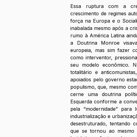
ㅤㅤㅤㅤEssa ruptura com a c
crescimento de regimes auto
força na Europa e o Social
inabalada mesmo após a crise
rumo à América Latina aind
a Doutrina Monroe visava
europeia, mas sim fazer 
como interventor, pressiona
seu modelo econômico. ㅤㅤㅤㅤ
totalitário e anticomunistas
apoiados pelo governo esta
populismo, que, mesmo com 
cerne uma doutrina polític
Esquerda conforme a conven
pela “modernidade” para l
industrialização e urbaniza
desestruturado, tentando c
que se tornou ao mesmo t