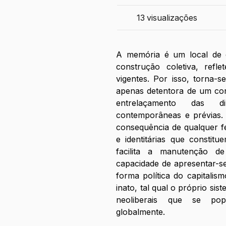
13
visualizações
ㅤㅤㅤㅤA memória é um local de
construção coletiva, refl
vigentes. Por isso, torna-
apenas detentora de um con
entrelaçamento das d
contemporâneas e prévias.
consequência de qualquer f
e identitárias que constit
facilita a manutenção d
capacidade de apresentar-se
forma política do capitalis
inato, tal qual o próprio sis
neoliberais que se popu
globalmente.