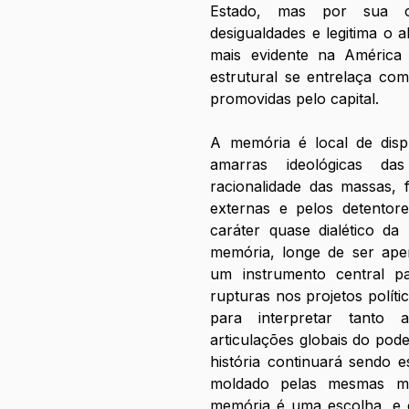
Estado, mas por sua omi
desigualdades e legitima o 
mais evidente na América L
estrutural se entrelaça co
promovidas pelo capital.
ㅤㅤㅤㅤA memória é local de di
amarras ideológicas da
racionalidade das massas, f
externas e pelos detentor
caráter quase dialético da
memória, longe de ser apen
um instrumento central p
rupturas nos projetos políti
para interpretar tanto a
articulações globais do pode
história continuará sendo e
moldado pelas mesmas mã
memória é uma escolha, e o