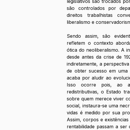
legislativos são trocados por
são controlados por depa
direitos trabalhistas co
liberalismo e conservadorism
ㅤㅤㅤㅤSendo assim, são evid
refletem o contexto aborda
ótica do neoliberalismo. A i
desde antes da crise de 192
indiretamente, a perspectiv
de obter sucesso em uma l
acaba por aludir ao evoluci
Isso ocorre pois, ao ab
redistributivas, o Estado t
sobre quem merece viver co
social, instaura-se uma necr
vidas é medido por sua produ
Assim, corpos e existências
rentabilidade passam a ser 