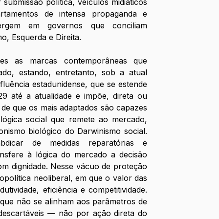
 submissão política, veículos midiáticos 
rtamentos de intensa propaganda e 
nvergem em governos que conciliam 
o, Esquerda e Direita.
entes as marcas contemporâneas que 
do, estando, entretanto, sob a atual 
nfluência estadunidense, que se estende 
9 até a atualidade e impõe, direta ou 
a de que os mais adaptados são capazes 
ógica social que remete ao mercado, 
onismo biológico do Darwinismo social. 
dicar de medidas reparatórias e 
ransfere à lógica do mercado a decisão 
m dignidade. Nesse vácuo de proteção 
opolítica neoliberal, em que o valor das 
tividade, eficiência e competitividade. 
 que não se alinham aos parâmetros de 
descartáveis — não por ação direta do 