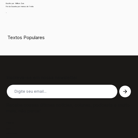
Escrito por
Milton Zan
Foi da Gazeta por menos de 1 mês
-
Textos Populares
Inscreva-se em nossa newsletter
Receba nossas últimas notícias, colunas, podcasts e muito
mais, não perca!
Páginas
Sobre
Notícias/Textos