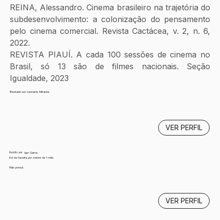
REINA, Alessandro. Cinema brasileiro na trajetória do 
subdesenvolvimento: a colonização do pensamento 
pelo cinema comercial. Revista Cactácea, v. 2, n. 6, 
2022.
REVISTA PIAUÍ. A cada 100 sessões de cinema no 
Brasil, só 13 são de filmes nacionais. Seção 
Igualdade, 2023
Revisado por Leonardo Miranda
VER PERFIL
Escrito por
Igor Gama
Foi da Gazeta por menos de 1 mês
Não possui.
VER PERFIL