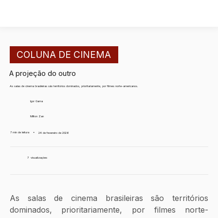
COLUNA DE CINEMA
A projeção do outro
As salas de cinema brasileiras são territórios dominados, prioritariamente, por filmes norte-americanos.
Igor Gama
Milton Zan
7 min de leitura
•
24 de fevereiro de 2026
7
visualizações
As salas de cinema brasileiras são territórios 
dominados, prioritariamente, por filmes norte-