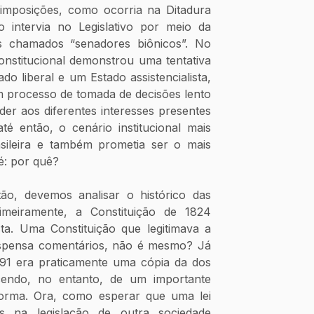
 imposições, como ocorria na Ditadura 
o intervia no Legislativo por meio da 
s chamados “senadores biônicos”. No 
nstitucional demonstrou uma tentativa 
do liberal e um Estado assistencialista, 
 processo de tomada de decisões lento 
der aos diferentes interesses presentes 
é então, o cenário institucional mais 
asileira e também prometia ser o mais 
é: por quê?
o, devemos analisar o histórico das 
imeiramente, a Constituição de 1824 
sta. Uma Constituição que legitimava a 
spensa comentários, não é mesmo? Já 
891 era praticamente uma cópia da dos 
endo, no entanto, de um importante 
 norma. Ora, como esperar que uma lei 
s na legislação de outra sociedade 