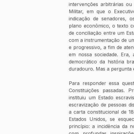
intervenções arbitrárias ou
Militar, em que o Executiv
indicação de senadores, o
plano econômico, o texto co
de conciliação entre um Esta
com a instrumentação de um
e progressivo, a fim de aten
em nossa sociedade. Era, at
democrático da história br
duradouro. Mas a pergunta 
Para responder essa questã
Constituições passadas. Pr
instituiu um Estado escravi
escravização de pessoas di
a carta constitucional de 1
Estados Unidos, se esquec
princípio: a incidência da
com profundas inspiraçõe