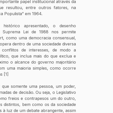
mportante papel institucional através da 
ue resultou, entre outros fatores, na 
a Populista” em 1964.
histórico apresentado, o desenho 
la Suprema Lei de 1988 nos permite 
hart, como uma democracia consensual, 
opera dentro de uma sociedade diversa 
 conflitos de interesses, de modo a 
ico, que inclua mais do que exclua e 
imo o alcance do governo majoritário 
com uma maioria simples, como ocorre 
s [1]
r que somente uma pessoa, um poder, 
das de decisão. Ou seja, o Legislativo 
omo freios e contrapesos um do outro, 
s distintos, bem como os da sociedade 
s à luz de um debate abrangente, assim 