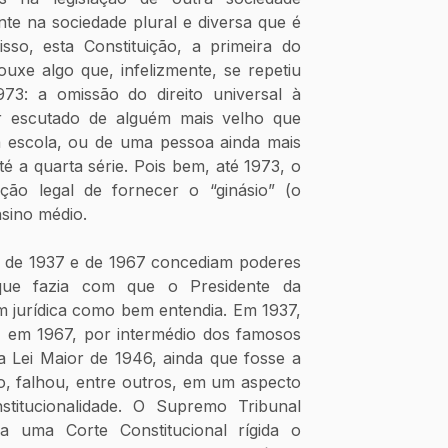
te na sociedade plural e diversa que é 
sso, esta Constituição, a primeira do 
ouxe algo que, infelizmente, se repetiu 
3: a omissão do direito universal à 
r escutado de alguém mais velho que 
a escola, ou de uma pessoa ainda mais 
 a quarta série. Pois bem, até 1973, o 
ão legal de fornecer o “ginásio” (o 
sino médio. 
s de 1937 e de 1967 concediam poderes 
que fazia com que o Presidente da 
 jurídica como bem entendia. Em 1937, 
, em 1967, por intermédio dos famosos 
, a Lei Maior de 1946, ainda que fosse a 
o, falhou, entre outros, em um aspecto 
stitucionalidade. O Supremo Tribunal 
a uma Corte Constitucional rígida o 