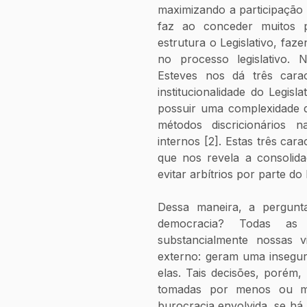
maximizando a participação p
faz ao conceder muitos 
estrutura o Legislativo, faz
no processo legislativo. 
Esteves nos dá três carac
institucionalidade do Legisl
possuir uma complexidade d
métodos discricionários 
internos [2]. Estas três car
que nos revela a consolida
evitar arbítrios por parte do
Dessa maneira, a pergunta
democracia? Todas as d
substancialmente nossas v
externo: geram uma insegur
elas. Tais decisões, porém,
tomadas por menos ou ma
burocracia envolvida, se há