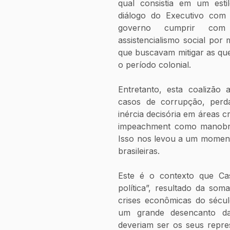
qual consistia em um est
diálogo do Executivo com o
governo cumprir com 
assistencialismo social por 
que buscavam mitigar as ques
o período colonial.
Entretanto, esta coalizão 
casos de corrupção, perda 
inércia decisória em áreas c
impeachment como manobra 
Isso nos levou a um momento
brasileiras.
Este é o contexto que Cast
política”, resultado da so
crises econômicas do sécul
um grande desencanto da
deveriam ser os seus repre