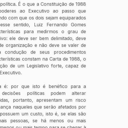
olítica. É o que a Constituição de 1988 
poderes ao Executivo ao passo que 
endo com que os dois sejam equiparados 
Nesse sentido, Luiz Fernando Gomes 
terísticas para medirmos o grau de 
ativo: ele deve ser bem delimitado, deve 
e organização e não deve se valer de 
na condução de seus procedimentos 
acterísticas constam na Carta de 1988, o 
ção de um Legislativo forte, capaz de 
 Executivo.
 é: por que isto é benéfico para a 
ecisões políticas podem alterar 
idas, portanto, apresentam um risco 
ança naqueles que serão afetados por 
 possuem um custo, isto é, se elas são 
is pessoas, se há menos ou mais 
 menos ou mais tempo para se chegar à 