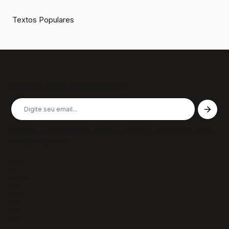
Textos Populares
Inscreva-se em nossa newsletter
Receba nossas últimas notícias, colunas, podcasts e muito
mais, não perca!
Páginas
Sobre
Notícias/Textos
Colunas
GazeTVs
Podcasts
Revistas
Membros