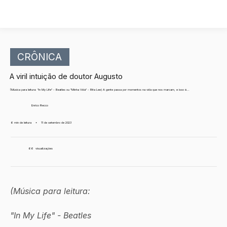
CRÔNICA
A viril intuição de doutor Augusto
(Música para leitura: "In My Life" - Beatles ou "Minha Vida" - Rita Lee) A gente passa por momentos na vida que nos marcam, e isso é...
Enrico Recco
6 min de leitura
•
11 de setembro de 2023
66
visualizações
(Música para leitura: 
"In My Life" - Beatles 