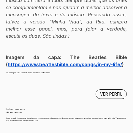
música com letra e tudo. Sempre achei que as artes 
se complementam e nos ajudam a melhor absorver a 
mensagem do texto e da música. Pensando assim, 
talvez a versão “Minha Vida”, da Rita, cumpra 
melhor esse papel, mas, para falar a verdade, 
escute as duas. São lindas.)
Imagem da capa: The Beatles Bible 
(
https://www.beatlesbible.com/songs/in-my-life/
)
Revisado por Anna Cecília Serrano e Gabriela Veit Barreto
VER PERFIL
Escrito por
Enrico Recco
Há 2 anos na Gazeta
O que torna Enrico especial é sua incessante busca pelas palavras certas. Em sua procura pelas palavras certas, escreve textos para a Gazeta Vargas desde
2024 e trabalha como pesquisador na FGV.