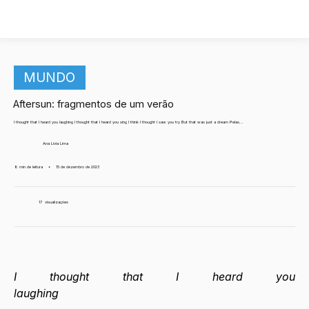
MUNDO
Aftersun: fragmentos de um verão
I thought that I heard you laughing I thought that I heard you sing I think I thought I saw you try But that was just a dream Pelas...
Ana Lívia Lima
8 min de leitura
•
15 de dezembro de 2023
17
visualizações
I thought that I heard you 
laughing                                                                    