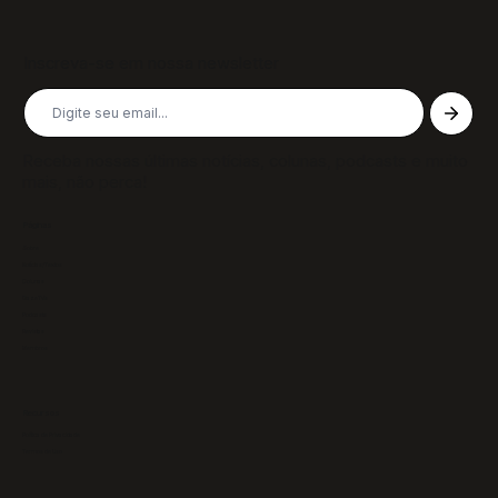
Inscreva-se em nossa newsletter
Receba nossas últimas notícias, colunas, podcasts e muito
mais, não perca!
Páginas
Sobre
Notícias/Textos
Colunas
GazeTVs
Podcasts
Revistas
Membros
Recursos
Política de Privacidade
Termos de Uso