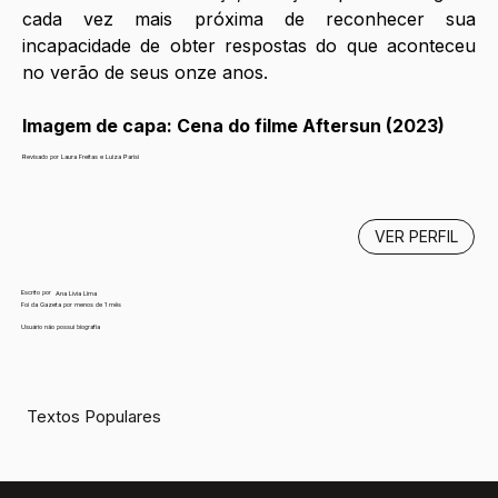
cada vez mais próxima de reconhecer sua 
incapacidade de obter respostas do que aconteceu 
no verão de seus onze anos. 
Imagem de capa: Cena do filme Aftersun (2023)
Revisado por Laura Freitas e Luiza Parisi
VER PERFIL
Escrito por
Ana Lívia Lima
Foi da Gazeta por menos de 1 mês
Usuário não possui biografia
Textos Populares