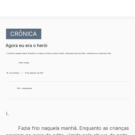
CRÔNICA
Agora eu era o herói
I. Fazia frio naquela manhã. Enquanto as crianças corriam na areia do pátio, úmida pela chuva da noite, a professora as observava. Elas...
Ornito Vargas
18 min de leitura
•
15 de setembro de 2021
168
visualizações
I.
	Fazia frio naquela manhã. Enquanto as crianças 