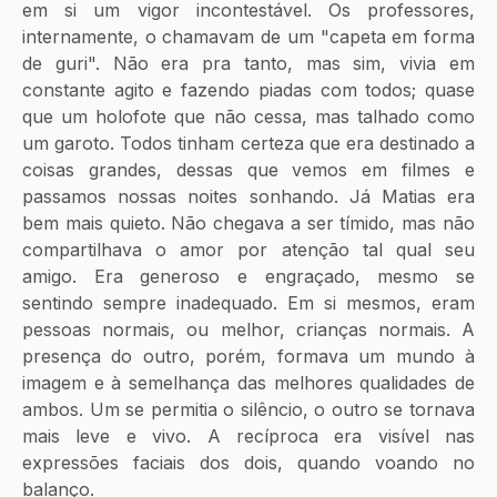
em si um vigor incontestável. Os professores, 
internamente, o chamavam de um "capeta em forma 
de guri". Não era pra tanto, mas sim, vivia em 
constante agito e fazendo piadas com todos; quase 
que um holofote que não cessa, mas talhado como 
um garoto. Todos tinham certeza que era destinado a 
coisas grandes, dessas que vemos em filmes e 
passamos nossas noites sonhando. Já Matias era 
bem mais quieto. Não chegava a ser tímido, mas não 
compartilhava o amor por atenção tal qual seu 
amigo. Era generoso e engraçado, mesmo se 
sentindo sempre inadequado. Em si mesmos, eram 
pessoas normais, ou melhor, crianças normais. A 
presença do outro, porém, formava um mundo à 
imagem e à semelhança das melhores qualidades de 
ambos. Um se permitia o silêncio, o outro se tornava 
mais leve e vivo. A recíproca era visível nas 
expressões faciais dos dois, quando voando no 
balanço. 