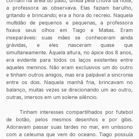
corriam na areia do pátio, úmida pela chuva da noite, 
a professora as observava. Elas faziam barulho, 
gritando e brincando; era a hora do recreio. Naquela 
multidão de pequenos e pequenas, a professora 
fixava seus olhos em Tiago e Matias. Eram 
inseparáveis: suas mães se conheceram ainda 
grávidas, e eles nasceram quase que 
simultaneamente. Àquela altura, no ápice dos 8 anos, 
era evidente para todos os laços existentes entre 
aqueles meninos. Não eram exclusivos um do outro 
e tinham outros amigos, mas era palpável a sincronia 
entre os dois. Naquela manhã fria, brincavam no 
balanço, muitas vezes se direcionando um ao outro, 
outras, imersos em um solene silêncio.
	Tinham interesses compartilhados por futebol 
de botão, pelos mesmos desenhos e por gibis. 
Adoravam passar suas tardes no mar, em uníssono 
com a celeuma que vem do oceano. Tiago possuía 