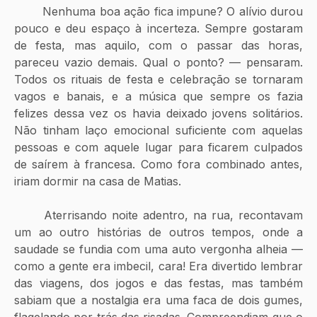
	Nenhuma boa ação fica impune? O alívio durou 
pouco e deu espaço à incerteza. Sempre gostaram 
de festa, mas aquilo, com o passar das horas, 
pareceu vazio demais. Qual o ponto? — pensaram. 
Todos os rituais de festa e celebração se tornaram 
vagos e banais, e a música que sempre os fazia 
felizes dessa vez os havia deixado jovens solitários. 
Não tinham laço emocional suficiente com aquelas 
pessoas e com aquele lugar para ficarem culpados 
de saírem à francesa. Como fora combinado antes, 
iriam dormir na casa de Matias. 
	Aterrisando noite adentro, na rua, recontavam 
um ao outro histórias de outros tempos, onde a 
saudade se fundia com uma auto vergonha alheia — 
como a gente era imbecil, cara! Era divertido lembrar 
das viagens, dos jogos e das festas, mas também 
sabiam que a nostalgia era uma faca de dois gumes, 
flagelando por trás das risadas. Compreendiam que o 