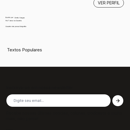
VER PERFIL
Escrito por
Ornito Vargas
Há 7 anos na Gazeta
Usuário não possui biografia
Textos Populares
Inscreva-se em nossa newsletter
Receba nossas últimas notícias, colunas, podcasts e muito
mais, não perca!
Páginas