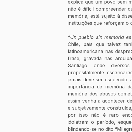
explica que um povo sem mem
não é difícil compreender q
memória, está sujeito à diss
instituições que reforçam o 
“Un pueblo sin memoria es 
Chile, país que talvez ten
latinoamericana nas despre
frase, gravada nas arquib
Santiago onde diversos
propositalmente escancara
jamais deve ser esquecido: a
importância da memória das
memória dos abusos cometi
assim venha a acontecer de
e subjetivamente construída
por isso não é raro encon
idolatram o período, esqu
blindando-se no dito “Milag