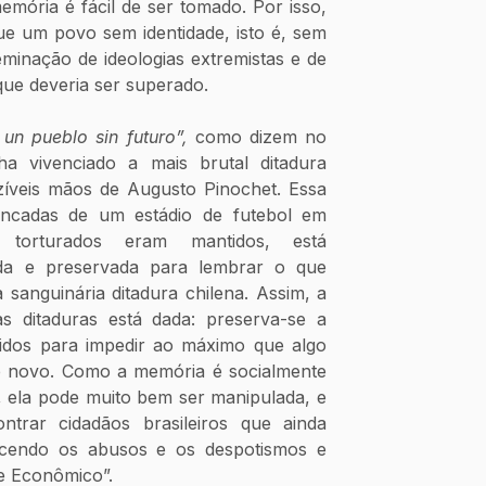
ória é fácil de ser tomado. Por isso, 
ue um povo sem identidade, isto é, sem 
eminação de ideologias extremistas e de 
que deveria ser superado. 
un pueblo sin futuro”,
 como dizem no 
ha vivenciado a mais brutal ditadura 
zíveis mãos de Augusto Pinochet. Essa 
ancadas de um estádio de futebol em 
 torturados eram mantidos, está 
da e preservada para lembrar o que 
 sanguinária ditadura chilena. Assim, a 
 ditaduras está dada: preserva-se a 
dos para impedir ao máximo que algo 
 novo. Como a memória é socialmente 
, ela pode muito bem ser manipulada, e 
trar cidadãos brasileiros que ainda 
ecendo os abusos e os despotismos e 
re Econômico”. 