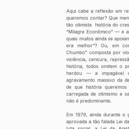
Aqui cabe a reflexão em rela
queremos contar? Que memó
tão otimista  história do cr
“Milagre Econômico” — e as
quais muitos ainda se apoiam
era melhor
"
? Ou, em cont
Chumbo” composta por viol
violência, censura, repress
história, todos omitem o p
herdou — a impagável dí
agravamento massivo da des
de que história queremos
carregada de otimismo e sa
não é predominante. 
Em 1979, ainda durante o go
aprovada a tão falada Lei da
luta social, a Lei da Anis