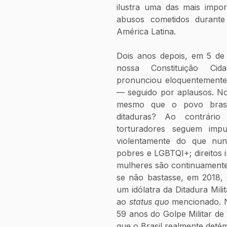
ilustra uma das mais impor
abusos cometidos durante 
América Latina. 
Dois anos depois, em 5 de
nossa Constituição Cida
pronunciou eloquentemente:
— seguido por aplausos. No 
mesmo que o povo brasil
ditaduras? Ao contrário
torturadores seguem impun
violentamente do que nun
pobres e LGBTQI+; direitos 
mulheres são continuamente 
se não bastasse, em 2018, 
um idólatra da Ditadura Mil
ao 
status quo
 mencionado. N
59 anos do Golpe Militar de 
que o Brasil realmente detém