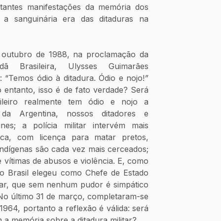
tantes manifestações da memória dos 
a sanguinária era das ditaduras na 
 outubro de 1988, na proclamação da 
dã Brasileira, Ulysses Guimarães 
 “Temos ódio à ditadura. Ódio e nojo!
”
entanto, isso é de fato verdade? Será 
eiro realmente tem ódio e nojo a 
 da Argentina, nossos ditadores e 
es; a polícia militar intervém mais 
ca, com licença para matar pretos, 
indígenas são cada vez mais cerceados; 
vítimas de abusos e violência. E, como 
o Brasil elegeu como Chefe de Estado 
itar, que sem nenhum pudor é simpático 
o último 31 de março, completaram-se 
1964, portanto a reflexão é válida: será 
 a memória sobre a ditadura militar? 