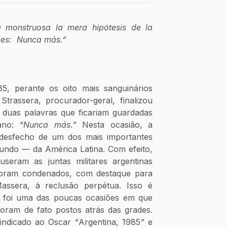
 monstruosa la mera hipótesis de la 
ces:  Nunca más.” 
, perante os oito mais sanguinários 
Strassera, procurador-geral, finalizou 
 duas palavras que ficariam guardadas 
ano: 
“Nunca más
.
”
 Nesta ocasião, a 
desfecho de um dos mais importantes 
ndo — da América Latina. Com efeito, 
eram as juntas militares argentinas 
oram condenados, com destaque para 
ssera, à reclusão perpétua. Isso é 
 foi uma das poucas ocasiões em que 
foram de fato postos atrás das grades. 
indicado ao Oscar 
“
Argentina, 1985
” 
e 