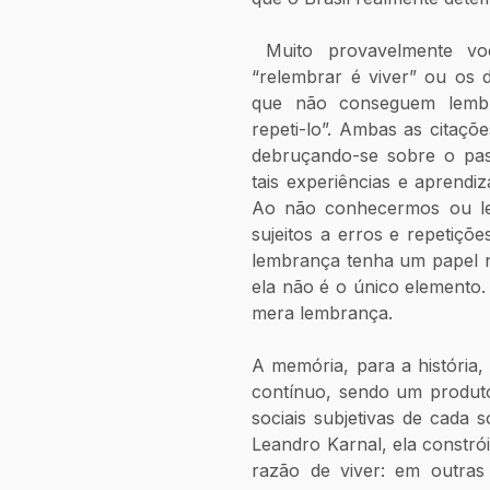
 Muito provavelmente você conhece o famoso dito popular 
“relembrar é viver” ou os 
que não conseguem lembr
repeti-lo”. Ambas as citaçõ
debruçando-se sobre o pa
tais experiências e aprendi
Ao não conhecermos ou lem
sujeitos a erros e repetiçõ
lembrança tenha um papel no
ela não é o único elemento.
mera lembrança. 
A memória, para a história
contínuo, sendo um produto
sociais subjetivas de cada 
Leandro Karnal, ela constrói
razão de viver: em outras 