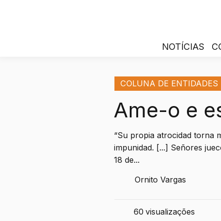
NOTÍCIAS
C
COLUNA DE ENTIDADES
Ame-o e e
“Su propia atrocidad torna 
impunidad. [...] Señores jue
18 de...
Ornito Vargas
60
visualizações