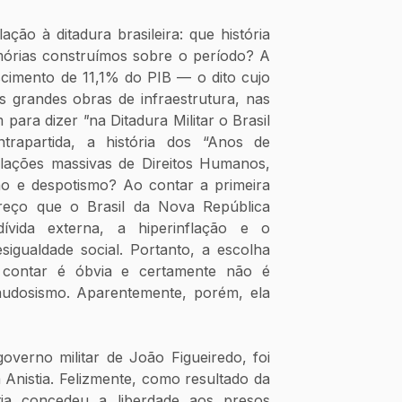
ção à ditadura brasileira: que história 
rias construímos sobre o período? A 
escimento de 11,1% do PIB — o dito cujo 
 grandes obras de infraestrutura, nas 
 para dizer 
"
na Ditadura Militar o Brasil 
rapartida, a história dos “Anos de 
ações massivas de Direitos Humanos, 
ão e despotismo? Ao contar a primeira 
reço que o Brasil da Nova República 
vida externa, a hiperinflação e o 
igualdade social. Portanto, a escolha 
 contar é óbvia e certamente não é 
udosismo. Aparentemente, porém, ela 
verno militar de João Figueiredo, foi 
 Anistia. Felizmente, como resultado da 
tia concedeu a liberdade aos presos 