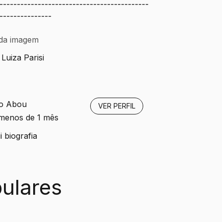
-------------------------------------------
---------------
 da imagem
 Luiza Parisi
o Abou
VER PERFIL
 menos de 1 mês
 biografia
ulares