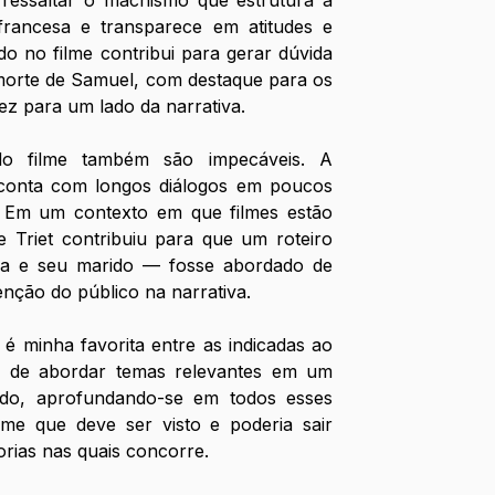
a ressaltar o machismo que estrutura a 
rancesa e transparece em atitudes e 
do no filme contribui para gerar dúvida 
morte de Samuel, com destaque para os 
z para um lado da narrativa.
 filme também são impecáveis. A 
 conta com longos diálogos em poucos 
. Em um contexto em que filmes estão 
e Triet contribuiu para que um roteiro 
la e seu marido — fosse abordado de 
enção do público na narrativa.
é minha favorita entre as indicadas ao 
z de abordar temas relevantes em um 
ado, aprofundando-se em todos esses 
me que deve ser visto e poderia sair 
rias nas quais concorre.