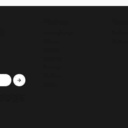
Páginas
Recu
e
Notícias/Textos
Política
Colunas
Termos
Revistas
GazeTVs
Podcasts
Membros
Sobre
ssas