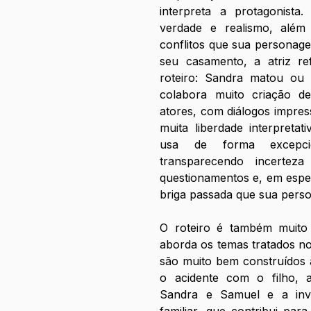
interpreta a protagonist
verdade e realismo, além 
conflitos que sua persona
seu casamento, a atriz re
roteiro: Sandra matou ou 
colabora muito criação d
atores, com diálogos impres
muita liberdade interpretat
usa de forma excepci
transparecendo incertez
questionamentos e, em espe
briga passada que sua pers
O roteiro é também muito 
aborda os temas tratados no 
são muito bem construídos a
o acidente com o filho, a 
Sandra e Samuel e a inve