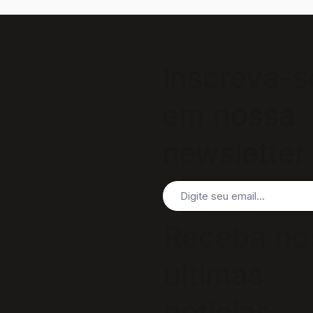
Inscreva-s
em nossa
newsletter
Receba no
últimas
notícias,