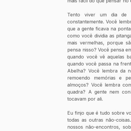
mais fácil do que pensar no
Tento viver um dia de 
constantemente. Você lembra
que a gente ficava na ponta
como você dividia as pitang
mais vermelhas, porque sã
pensa nisso? Você pensa em
quando você vê aquelas b
quando você passa na frent
Abelha? Você lembra da n
remoendo memórias e pen
almoços? Você lembra como
quadra? A gente nem conh
tocavam por ali.
Eu finjo que é tudo sobre v
todas as outras não-coisas
nossos não-encontros, sob