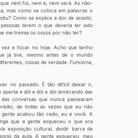
a que nem foi, nem é, nem será. As não-
ora, mas como se coloca em palavras o 
tiu? Como se explica a dor de assistir, 
 pessoas terem o que deveria ter sido 
ue me tremia os ossos por não ter?
 vez e focar no hoje. Acho que tenho 
ue já tive, mesmo antes de o mundo 
iferentes, coisas de verdade. Funciona, 
er no passado. É tão difícil deixar ir, 
o aperta e dói e dói e dói lembrando das 
 das conversas que nunca passearam 
rédio, de todas as vezes que eu não 
gente acabou tão cedo, eu e você. A 
onge que a gente esqueceu o que era 
a exposição cultural, dividir barra de 
epois da aula. A gente esqueceu, meu 