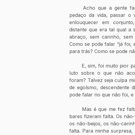
	Acho que a gente fala pouco sobre o que foi perder um 
pedaço da vida, passar o 
enlouquecer em conjunto
distante que era tal qual a 
abraço, sem carinho, sem 
Como se pode falar “já foi,
para trás? Como se pode não
	E, sim, foi muito pior para muita gente. Como se pode falar em 
luto sobre o que não aco
foram? Talvez seja culpa mi
de egoísmo, descendente di
pode falar no que não foi, 
	Mas é que me fez falta. As não-festas fizeram falta. Os não-
bares fizeram falta. Os não-
os não-beijos, os não-carinh
falta. Para minha surpresa, 