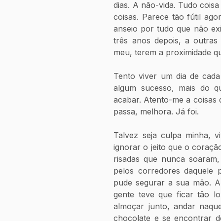
dias. A não-vida. Tudo cois
coisas. Parece tão fútil ag
anseio por tudo que não exis
três anos depois, a outras
meu, terem a proximidade q
Tento viver um dia de cada
algum sucesso, mais do q
acabar. Atento-me a coisas d
passa, melhora. Já foi.
Talvez seja culpa minha, viv
ignorar o jeito que o coraçã
risadas que nunca soaram,
pelos corredores daquele p
pude segurar a sua mão. A 
gente teve que ficar tão l
almoçar junto, andar naquel
chocolate e se encontrar d