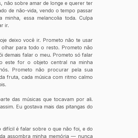
 não sobre amar de longe e querer ter 
ado de não-vida, vendo o tempo passar 
 minha, essa melancolia toda. Culpa 
r ir.
e deixo você ir. Prometo não te usar 
r olhar para todo o resto. Prometo não 
i demais falar o meu. Prometo só falar 
este for o objeto central na minha 
nós. Prometo não procurar pela sua 
da fruta, cada música com ritmo calmo 
is. 
rte das músicas que tocavam por ali. 
assim. Eu gostava mais das pitangas do 
ifícil é falar sobre o que não foi, e do 
nda assombra minha memória — nunca 