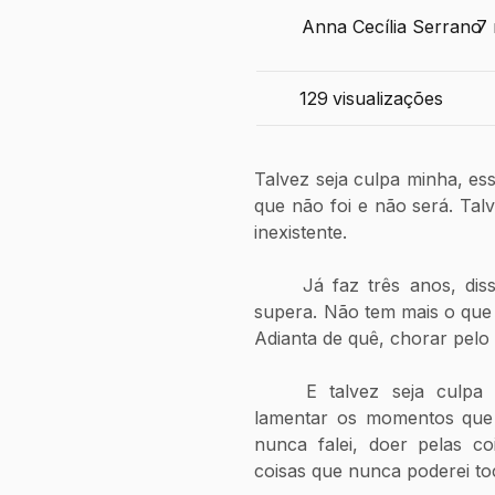
Anna Cecília Serrano
7 
129
visualizações
Talvez seja culpa minha, ess
que não foi e não será. Talv
inexistente.
	Já faz três anos, disseram-me. Já acabou, já foi, esquece, 
supera. Não tem mais o que 
Adianta de quê, chorar pelo
	E talvez seja culpa minha, chorar pelo leite derramado, 
lamentar os momentos que n
nunca falei, doer pelas co
coisas que nunca poderei to