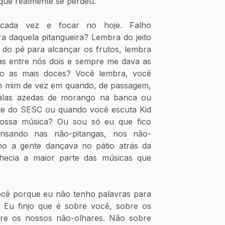
 que realmente se perdeu.
cada vez e focar no hoje. Falho 
 daquela pitangueira? Lembra do jeito 
 do pé para alcançar os frutos, lembra 
as entre nós dois e sempre me dava as 
o as mais doces? Você lembra, você 
 mim de vez em quando, de passagem, 
alas azedas de morango na banca ou 
e do SESC ou quando você escuta Kid 
ossa música? Ou sou só eu que fico 
sando nas não-pitangas, nos não-
 a gente dançava no pátio atrás da 
ecia a maior parte das músicas que 
ocê porque eu não tenho palavras para 
. Eu finjo que é sobre você, sobre os 
re os nossos não-olhares. Não sobre 