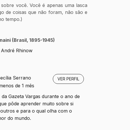
r sobre você. Você é apenas uma lasca 
o de coisas que não foram, não são e 
no tempo.)
aini (Brasil, 1895-1945)
 e André Rhinow
ecília Serrano
VER PERFIL
 menos de 1 mês
o da Gazeta Vargas durante o ano de
que pôde aprender muito sobre si
outros e para o qual olha com o
mor do mundo.