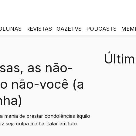
OLUNAS
REVISTAS
GAZETVS
PODCASTS
MEM
Últim
sas, as não-
 o não-você (a
nha)
sa mania de prestar condolências àquilo
ez seja culpa minha, falar em luto