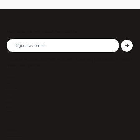
Inscreva-se em nossa newsletter
Receba nossas últimas notícias, colunas, podcasts e muito
mais, não perca!
Páginas
Sobre
Notícias/Textos
Colunas
GazeTVs
Podcasts
Revistas
Membros
Recursos
Política de Privacidade