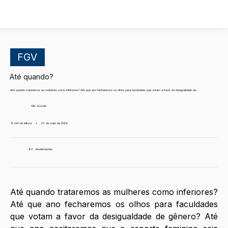
FGV
Até quando?
Até quando trataremos as mulheres como inferiores? Até que ano fecharemos os olhos para faculdades que votam a favor da desigualdade de...
Elis Suzuki
12 min de leitura
•
23 de maio de 2024
63
visualizações
Até quando trataremos as mulheres como inferiores? 
Até que ano fecharemos os olhos para faculdades 
que votam a favor da desigualdade de gênero? Até 