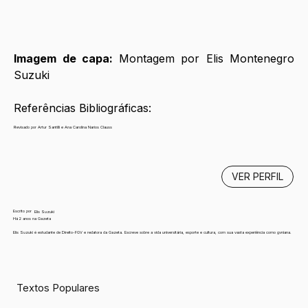
Imagem de capa: 
Montagem por Elis Montenegro 
Suzuki
Referências Bibliográficas:
Revisado por Artur Santilli e Ana Carolina Narios Clauss
VER PERFIL
Escrito por
Elis Suzuki
Há 2 anos na Gazeta
Elis Suzuki é estudante de Direito-FGV e redatora da Gazeta. Escreve sobre a vida universitária, esporte e cultura, com sua vasta experiência como gvniana.
Textos Populares