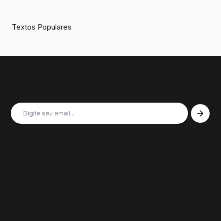
Textos Populares
Inscreva-se em nossa newsletter
Receba nossas últimas notícias, colunas, podcasts e muito
mais, não perca!
Páginas
Sobre
Notícias/Textos
Colunas
GazeTVs
Podcasts
Revistas
Membros