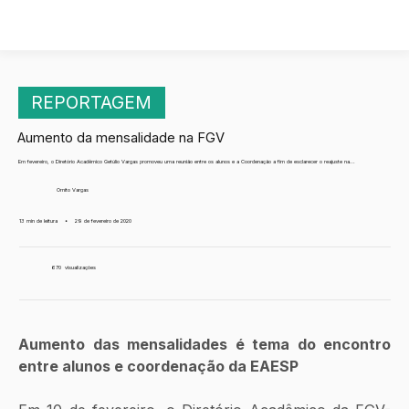
REPORTAGEM
Aumento da mensalidade na FGV
Em fevereiro, o Diretório Acadêmico Getúlio Vargas promoveu uma reunião entre os alunos e a Coordenação a fim de esclarecer o reajuste na...
Ornito Vargas
13 min de leitura
•
29 de fevereiro de 2020
670
visualizações
Aumento das mensalidades é tema do encontro 
entre alunos e coordenação da EAESP