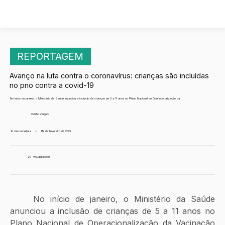
REPORTAGEM
Avanço na luta contra o coronavírus: crianças são incluídas
no pno contra a covid-19
No início de janeiro, o Ministério da Saúde anunciou a inclusão de crianças de 5 a 11 anos no Plano Nacional de Operacionalização da...
Ornito Vargas
6 min de leitura
•
19 de fevereiro de 2022
27
visualizações
	No início de janeiro, o Ministério da Saúde 
anunciou a inclusão de crianças de 5 a 11 anos no 
Plano Nacional de Operacionalização da Vacinação 