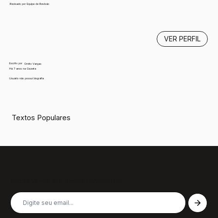
Revisado por Equipe de Revisão
VER PERFIL
Escrito por
Ornito Vargas
Há 7 anos na Gazeta
Usuário não possui biografia
Textos Populares
Inscreva-se em nossa newsletter