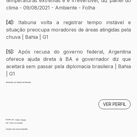
temperaturas extremas e é irreversível, diz painel do 
clima - 09/08/2021 - Ambiente - Folha
[4]: 
Itabuna volta a registrar tempo instável e 
situação preocupa moradores de áreas atingidas pela 
chuva | Bahia | G1
[5]: 
Após recusa do governo federal, Argentina 
oferece ajuda direta à BA e governador diz que 
aceitará sem passar pela diplomacia brasileira | Bahia 
| G1
Revisado por Equipe de Revisão
VER PERFIL
Escrito por
Ornito Vargas
Há 7 anos na Gazeta
Usuário não possui biografia