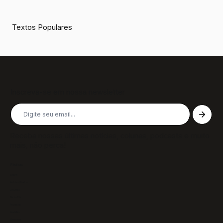
Textos Populares
Inscreva-se em nossa newsletter
Receba nossas últimas notícias, colunas, podcasts e muito
mais, não perca!
Páginas
Sobre
Notícias/Textos
Colunas
GazeTVs
Podcasts
Revistas
Membros