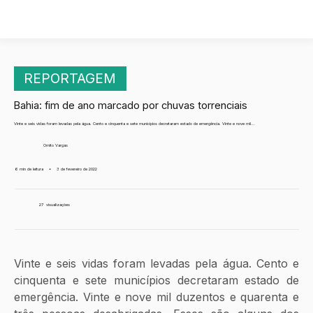
REPORTAGEM
Bahia: fim de ano marcado por chuvas torrenciais
Vinte e seis vidas foram levadas pela água. Cento e cinquenta e sete municípios decretaram estado de emergência. Vinte e nove mil...
Ornito Vargas
6 min de leitura
•
3 de fevereiro de 2022
27
visualizações
Vinte e seis vidas foram levadas pela água. Cento e 
cinquenta e sete municípios decretaram estado de 
emergência. Vinte e nove mil duzentos e quarenta e 