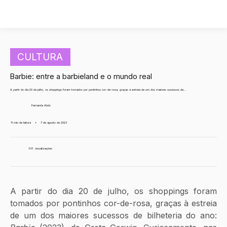
CULTURA
Barbie: entre a barbieland e o mundo real
A partir do dia 20 de julho, os shoppings foram tomados por pontinhos cor-de-rosa, graças à estreia de um dos maiores sucessos de...
Fernanda Abdo
11 min de leitura
•
7 de agosto de 2023
301
visualizações
A partir do dia 20 de julho, os shoppings foram 
tomados por pontinhos cor-de-rosa, graças à estreia 
de um dos maiores sucessos de bilheteria do ano: 