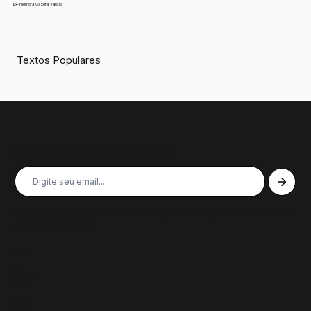
Ex-membra Gazeta Vargas
Textos Populares
Inscreva-se em nossa newsletter
Receba nossas últimas notícias, colunas, podcasts e muito
mais, não perca!
Páginas
Sobre
Notícias/Textos
Colunas
GazeTVs
Podcasts