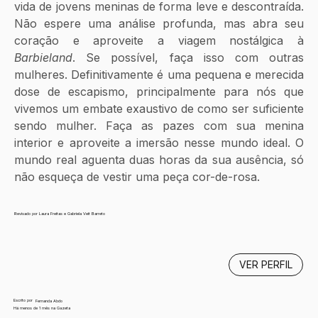
vida de jovens meninas de forma leve e descontraída. 
Não espere uma análise profunda, mas abra seu 
coração e aproveite a viagem nostálgica à 
Barbieland
. Se possível, faça isso com outras 
mulheres. Definitivamente é uma pequena e merecida 
dose de escapismo, principalmente para nós que 
vivemos um embate exaustivo de como ser suficiente 
sendo mulher. Faça as pazes com sua menina 
interior e aproveite a imersão nesse mundo ideal. O 
mundo real aguenta duas horas da sua ausência, só 
não esqueça de vestir uma peça cor-de-rosa. 
Revisado por Laura Freitas e Gabriela Veit Barreto
VER PERFIL
Escrito por
Fernanda Abdo
Há menos de 1 mês na Gazeta