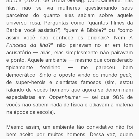
Barbie
 (2023), de Greta Gerwig. Curiosamente, nas 
filas, não se via mulheres questionando seus 
parceiros do quanto eles sabiam sobre aquele 
universo rosa. Perguntas como “quantos filmes da 
Barbie você assistiu?”, “quem é Bibble?” ou “como 
assim você não conhece os originais? Nem 
A 
Princesa da Ilha
?” não pairavam no ar em tom 
acusatório — aliás, elas simplesmente não pairavam 
e ponto. Aquele ambiente — mesmo que considerado 
tipicamente feminino — me pareceu bem 
democrático. Sinto o oposto vindo do mundo 
geek
, 
de super-heróis e cientistas famosos (sim, estou 
falando de vocês homens que agora se denominam 
especialistas em 
Oppenheimer
 — sei que 98% de 
vocês não sabem nada de física e odiavam a matéria 
na época da escola). 
Mesmo assim, um ambiente tão convidativo não foi 
bem aceito por muitos homens. Dessa vez, quem 