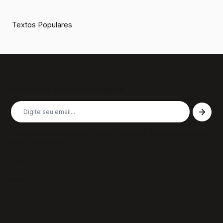
Textos Populares
Inscreva-se em nossa newsletter
Receba nossas últimas notícias, colunas, podcasts e muito
mais, não perca!
Páginas
Sobre
Notícias/Textos
Colunas
GazeTVs
Podcasts
Revistas
Membros