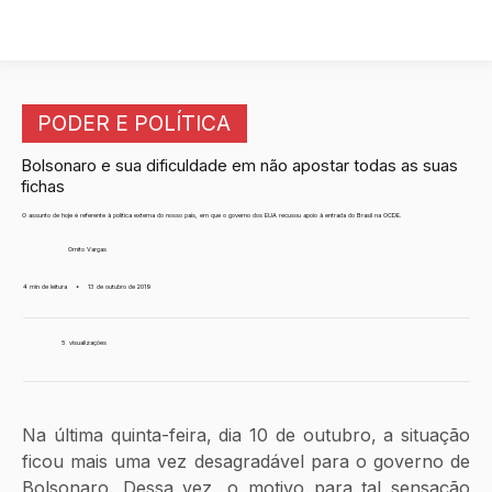
PODER E POLÍTICA
Bolsonaro e sua dificuldade em não apostar todas as suas
fichas
O assunto de hoje é referente à política externa do nosso país, em que o governo dos EUA recusou apoio à entrada do Brasil na OCDE.
Ornito Vargas
4 min de leitura
•
13 de outubro de 2019
5
visualizações
Na última quinta-feira, dia 10 de outubro, a situação 
ficou mais uma vez desagradável para o governo de 
Bolsonaro. Dessa vez, o motivo para tal sensação 