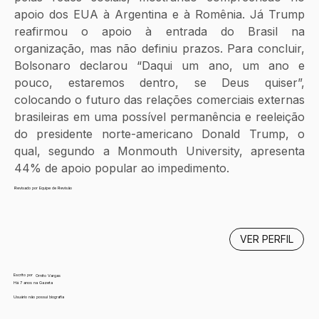
apoio dos EUA à Argentina e à Romênia. Já Trump 
reafirmou o apoio à entrada do Brasil na 
organização, mas não definiu prazos. Para concluir, 
Bolsonaro declarou “Daqui um ano, um ano e 
pouco, estaremos dentro, se Deus quiser”, 
colocando o futuro das relações comerciais externas 
brasileiras em uma possível permanência e reeleição 
do presidente norte-americano Donald Trump, o 
qual, segundo a Monmouth University, apresenta 
44% de apoio popular ao impedimento.
Revisado por Equipe de Revisão
VER PERFIL
Escrito por
Ornito Vargas
Há 7 anos na Gazeta
Usuário não possui biografia