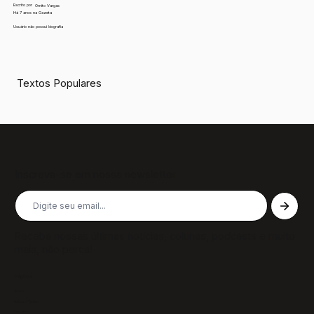
Escrito por
Ornito Vargas
Há 7 anos na Gazeta
Usuário não possui biografia
Textos Populares
Inscreva-se em nossa newsletter
Receba nossas últimas notícias, colunas, podcasts e muito
mais, não perca!
Páginas
Sobre
Notícias/Textos
Colunas