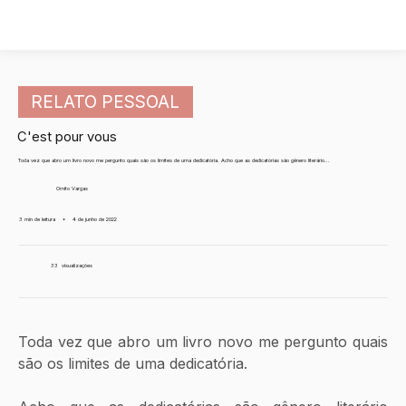
RELATO PESSOAL
C'est pour vous
Toda vez que abro um livro novo me pergunto quais são os limites de uma dedicatória. Acho que as dedicatórias são gênero literário...
Ornito Vargas
3 min de leitura
•
4 de junho de 2022
33
visualizações
Toda vez que abro um livro novo me pergunto quais 
são os limites de uma dedicatória.