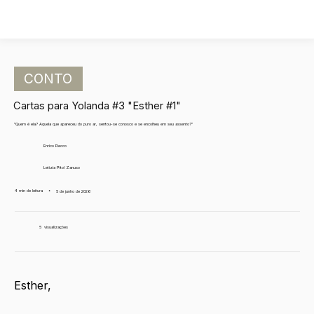
CONTO
Cartas para Yolanda #3 "Esther #1"
"Quem é ela? Aquela que apareceu do puro ar, sentou-se conosco e se encolheu em seu assento?"
Enrico Recco
Letizia Pitol Zanuso
4 min de leitura
•
5 de junho de 2026
5
visualizações
Esther,