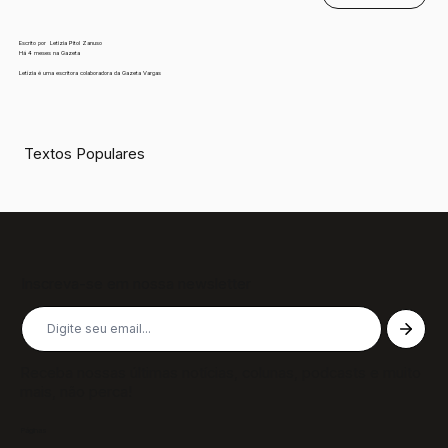
Escrito por
Letizia Pitol Zanuso
Há 4 meses na Gazeta
Letízia é uma escritora colaboradora da Gazeta Vargas
Textos Populares
Inscreva-se em nossa newsletter
Receba nossas últimas notícias, colunas, podcasts e muito
mais, não perca!
Páginas