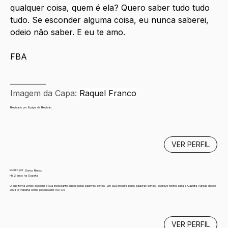
qualquer coisa, quem é ela? Quero saber tudo tudo 
tudo. Se esconder alguma coisa, eu nunca saberei, 
odeio não saber. E eu te amo.
FBA
__________
Imagem da Capa: 
Raquel Franco
Revisado por Equipe de Revisão
VER PERFIL
Escrito por
Enrico Recco
Há 2 anos na Gazeta
O que torna Enrico especial é sua incessante busca pelas palavras certas. Em sua procura pelas palavras certas, escreve textos para a Gazeta Vargas desde
2024 e trabalha como pesquisador na FGV.
VER PERFIL