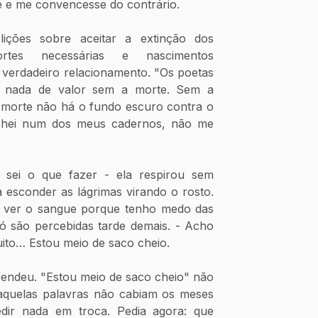
 e me convencesse do contrário. 
ções sobre aceitar a extinção dos 
tes necessárias e nascimentos 
verdadeiro relacionamento. "Os poetas 
nada de valor sem a morte. Sem a 
 morte não há o fundo escuro contra o 
 achei num dos meus cadernos, não me 
sei o que fazer - ela respirou sem 
 esconder as lágrimas virando o rosto. 
e ver o sangue porque tenho medo das 
ó são percebidas tarde demais. - Acho 
ito… Estou meio de saco cheio. 
endeu. "Estou meio de saco cheio" não 
Naquelas palavras não cabiam os meses 
ir nada em troca. Pedia agora: que 