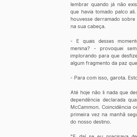
lembrar quando já não exis
que havia tomado palco ali.
houvesse derramado sobre m
na sua cabeça. 
- E quais desses moment
menina? - provoquei sem
implorando para que desfize
algum fragmento da paz que
- Para com isso, garota. Es
Até hoje não li nada que de
dependência declarada qua
McCammon. Coincidência ou 
primeira vez na manhã segu
do nosso destino.
"E daí se eu precisava d