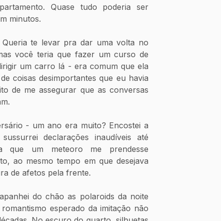
artamento. Quase tudo poderia ser 
m minutos. 
Queria te levar pra dar uma volta no 
as você teria que fazer um curso de 
irigir um carro lá - era comum que ela 
de coisas desimportantes que eu havia 
eito de me assegurar que as conversas 
am.
rsário - um ano era muito? Encostei a 
ssurrei declarações inaudíveis até 
ra que um meteoro me prendesse 
to, ao mesmo tempo em que desejava 
ira de afetos pela frente. 
apanhei do chão as polaroids da noite 
o romantismo esperado da imitação não 
écadas. No escuro do quarto, silhuetas 