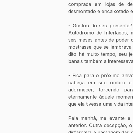
comprada em lojas de dep
desmontado e encaixotado e
- Gostou do seu presente? 
Autódromo de Interlagos, m
seis meses antes de poder d
mostrasse que se lembrava 
dito há muito tempo, seu j
banais também a interessav
- Fica para o próximo anive
cabeça em seu ombro e su
adormecer, torcendo pa
eternamente àquele momen
que ela tivesse uma vida inte
Pela manhã, me levantei e 
anterior. Outra decepção, 
disfarçava a passagem das d