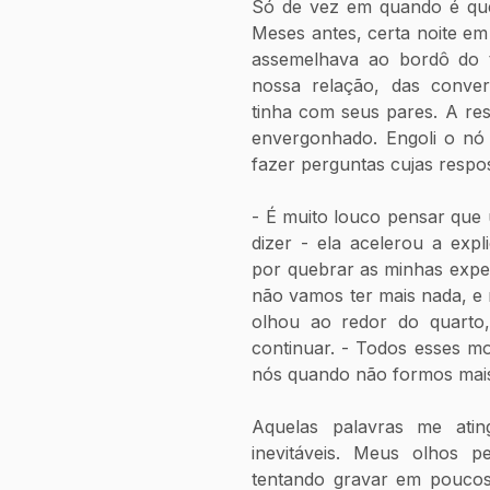
Só de vez em quando é que 
Meses antes, certa noite em
assemelhava ao bordô do tin
nossa relação, das convers
tinha com seus pares. A res
envergonhado. Engoli o nó 
fazer perguntas cujas respo
- É muito louco pensar que u
dizer - ela acelerou a expl
por quebrar as minhas expect
não vamos ter mais nada, e 
olhou ao redor do quarto,
continuar. - Todos esses mo
nós quando não formos mais
Aquelas palavras me ating
inevitáveis. Meus olhos p
tentando gravar em poucos