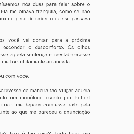
tíssemos nós duas para falar sobre o 
 Ela me olhava tranquila, como se não 
im o peso de saber o que se passava 
os você vai contar para a próxima 
 esconder o desconforto. Os olhos 
sse aquela sentença e reestabelecesse 
 me foi subitamente arrancada. 
tou com você. 
screvesse de maneira tão vulgar aquela 
nto um monólogo escrito por Robert 
não, me deparei com esse texto pela 
inte ao que me pareceu a anunciação 
ela? Isso é tão ruim? Tudo bem, me 