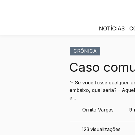
NOTÍCIAS
C
CRÔNICA
Caso com
'- Se você fosse qualquer u
embaixo, qual seria? - Aquel
a...
Ornito Vargas
9 
123
visualizações