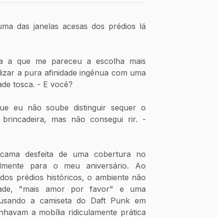
ma das janelas acesas dos prédios lá 
ra a que me pareceu a escolha mais 
alizar a pura afinidade ingênua com uma 
de tosca. - E você? 
e eu não soube distinguir sequer o 
rincadeira, mas não consegui rir. - 
cama desfeita de uma cobertura no 
almente para o meu aniversário. Ao 
dos prédios históricos, o ambiente não 
dade, "mais amor por favor" e uma 
 usando a camiseta do Daft Punk em 
havam a mobília ridiculamente prática 