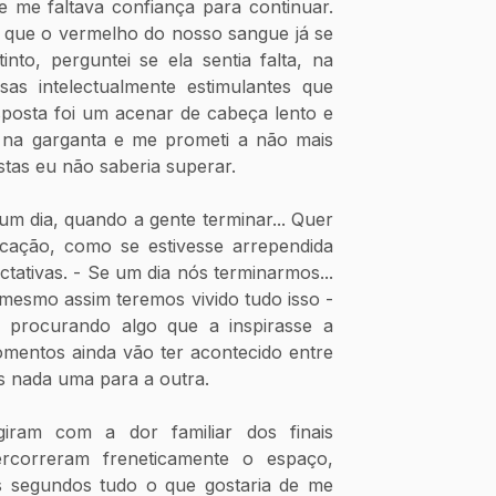
me faltava confiança para continuar. 
 que o vermelho do nosso sangue já se 
to, perguntei se ela sentia falta, na 
as intelectualmente estimulantes que 
posta foi um acenar de cabeça lento e 
na garganta e me prometi a não mais 
stas eu não saberia superar. 
m dia, quando a gente terminar... Quer 
icação, como se estivesse arrependida 
ativas. - Se um dia nós terminarmos... 
mesmo assim teremos vivido tudo isso - 
 procurando algo que a inspirasse a 
mentos ainda vão ter acontecido entre 
 nada uma para a outra.
iram com a dor familiar dos finais 
ercorreram freneticamente o espaço, 
 segundos tudo o que gostaria de me 