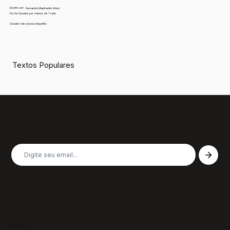
Escrito por
Fernanda Manfredini Abdo
Foi da Gazeta por menos de 1 mês
Usuário não possui biografia
Textos Populares
Inscreva-se em nossa newsletter
Receba nossas últimas notícias, colunas, podcasts e muito
mais, não perca!
Páginas
Sobre
Notícias/Textos