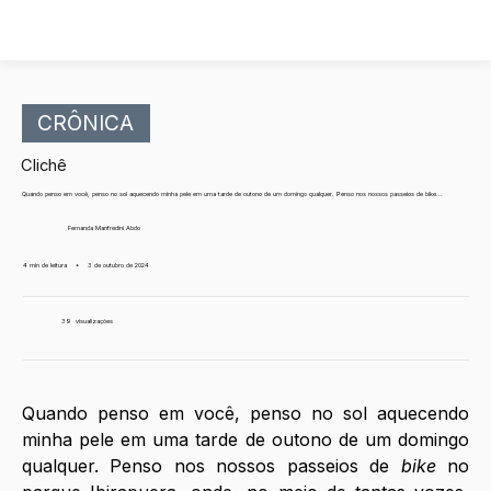
CRÔNICA
Clichê
Quando penso em você, penso no sol aquecendo minha pele em uma tarde de outono de um domingo qualquer. Penso nos nossos passeios de bike...
Fernanda Manfredini Abdo
4 min de leitura
•
3 de outubro de 2024
39
visualizações
Quando penso em você, penso no sol aquecendo 
minha pele em uma tarde de outono de um domingo 
qualquer. Penso nos nossos passeios de 
bike 
no 