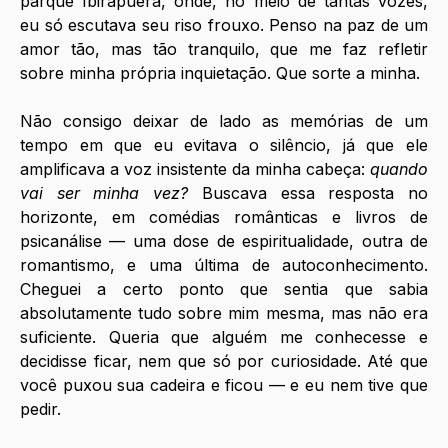
parque Ibirapuera, onde, no meio de tantas vozes, 
eu só escutava seu riso frouxo. Penso na paz de um 
amor tão, mas tão tranquilo, que me faz refletir 
sobre minha própria inquietação. Que sorte a minha. 
Não consigo deixar de lado as memórias de um 
tempo em que eu evitava o silêncio, já que ele 
amplificava a voz insistente da minha cabeça: 
quando 
vai ser minha vez?
 Buscava essa resposta no 
horizonte, em comédias românticas e livros de 
psicanálise — uma dose de espiritualidade, outra de 
romantismo, e uma última de autoconhecimento. 
Cheguei a certo ponto que sentia que sabia 
absolutamente tudo sobre mim mesma, mas não era 
suficiente. Queria que alguém me conhecesse e 
decidisse ficar, nem que só por curiosidade. Até que 
você puxou sua cadeira e ficou — e eu nem tive que 
pedir. 