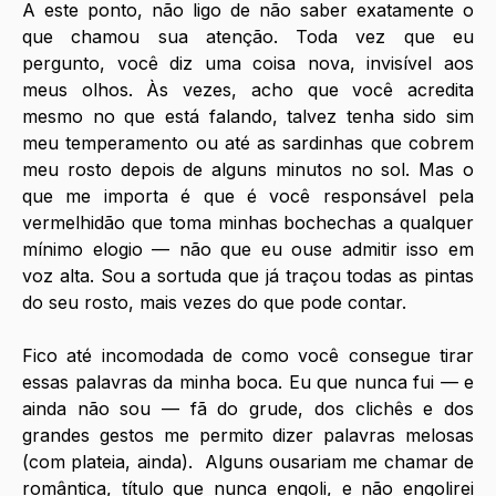
A este ponto, não ligo de não saber exatamente o 
que chamou sua atenção. Toda vez que eu 
pergunto, você diz uma coisa nova, invisível aos 
meus olhos. Às vezes, acho que você acredita 
mesmo no que está falando, talvez tenha sido sim 
meu temperamento ou até as sardinhas que cobrem 
meu rosto depois de alguns minutos no sol. Mas o 
que me importa é que é você responsável pela 
vermelhidão que toma minhas bochechas a qualquer 
mínimo elogio — não que eu ouse admitir isso em 
voz alta. Sou a sortuda que já traçou todas as pintas 
do seu rosto, mais vezes do que pode contar.  
Fico até incomodada de como você consegue tirar 
essas palavras da minha boca. Eu que nunca fui — e 
ainda não sou — fã do grude, dos clichês e dos 
grandes gestos me permito dizer palavras melosas 
(com plateia, ainda).  Alguns ousariam me chamar de 
romântica, título que nunca engoli, e não engolirei 