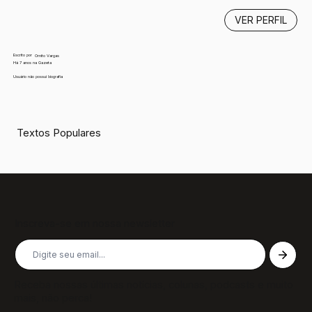
VER PERFIL
Escrito por
Ornito Vargas
Há 7 anos na Gazeta
Usuário não possui biografia
Textos Populares
Inscreva-se em nossa newsletter
Receba nossas últimas notícias, colunas, podcasts e muito
mais, não perca!