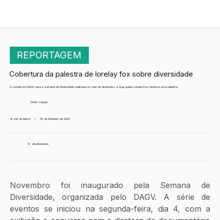
REPORTAGEM
Cobertura da palestra de lorelay fox sobre diversidade
A convite do DAGV para a Semana de Diversidade realizada no mês de Novembro, a drag queen Lorelay Fox ministrou uma palestra.
Ornito Vargas
6 min de leitura
•
19 de fevereiro de 2020
9
visualizações
Novembro foi inaugurado pela Semana de 
Diversidade, organizada pelo DAGV. A série de 
eventos se iniciou na segunda-feira, dia 4, com a 