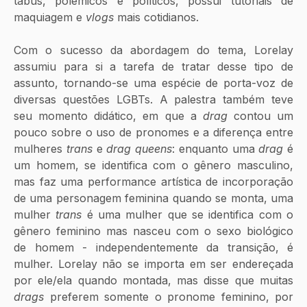
tabus, polêmicos e políticos, possui tutoriais de 
maquiagem e 
vlogs 
mais cotidianos.
Com o sucesso da abordagem do tema, Lorelay 
assumiu para si a tarefa de tratar desse tipo de 
assunto, tornando-se uma espécie de porta-voz de 
diversas questões LGBTs. A palestra também teve 
seu momento didático, em que a 
drag
 contou um 
pouco sobre o uso de pronomes e a diferença entre 
mulheres 
trans 
e 
drag queens
: enquanto uma 
drag
 é 
um homem, se identifica com o gênero masculino, 
mas faz uma performance artística de incorporação 
de uma personagem feminina quando se monta, uma 
mulher 
trans 
é uma mulher que se identifica com o 
gênero feminino mas nasceu com o sexo biológico 
de homem - independentemente da transição, é 
mulher. Lorelay não se importa em ser endereçada 
por ele/ela quando montada, mas disse que muitas 
drags
 preferem somente o pronome feminino, por 