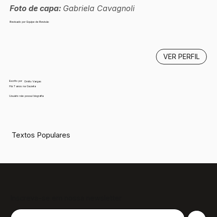
Foto de capa: 
Gabriela Cavagnoli
Revisado por Equipe de Revisão
VER PERFIL
Escrito por
Ornito Vargas
Há 7 anos na Gazeta
Usuário não possui biografia
Textos Populares
Inscreva-se em nossa newsletter