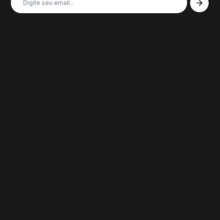
Receba nossas últimas notícias, colunas, podcasts e muito
mais, não perca!
Páginas
Sobre
Notícias/Textos
Colunas
GazeTVs
Podcasts
Revistas
Membros
Recursos
Política de Privacidade
Termos de Uso