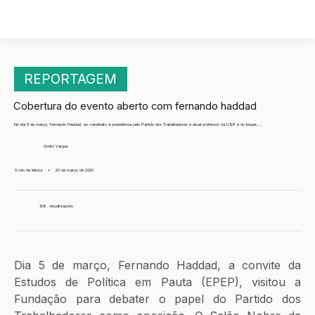
REPORTAGEM
Cobertura do evento aberto com fernando haddad
No dia 5 de março, Fernando Haddad, ex-candidato à presidência pelo Partido dos Trabalhadores e atual professor da USP e do Insper,...
Ornito Vargas
5 min de leitura
•
20 de março de 2020
126
visualizações
Dia 5 de março, Fernando Haddad, a convite da 
Estudos de Política em Pauta (EPEP), visitou a 
Fundação para debater o papel do Partido dos 