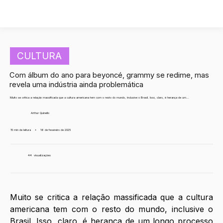
CULTURA
Com álbum do ano para beyoncé, grammy se redime, mas
revela uma indústria ainda problemática
Muito se critica a relação massificada que a cultura americana tem com o resto do mundo, inclusive o Brasil. Isso, claro, é herança de um...
Arthur Quinello
15 min de leitura
•
16 de fevereiro de 2025
44
visualizações
Muito se critica a relação massificada que a cultura 
americana tem com o resto do mundo, inclusive o 
Brasil. Isso, claro, é herança de um longo processo 