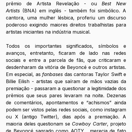
prêmio de Artista Revelação - ou 
Best New 
Artists
 (BNA) em inglês - também foi simbólico. A 
cantora, uma mulher lésbica, proferiu um discurso 
poderoso exigindo maiores direitos trabalhistas para 
artistas iniciantes na indústria musical. 
Todos os importantes significados, símbolos e 
avanços, entretanto, ficaram de lado nas redes 
sociais e entre a parcela de fãs, que criticaram e 
desdenharam da vitória de Beyoncé e outros artistas. 
Em especial, as 
fanbases
 das cantoras Taylor Swift e 
Billie Eilish - artistas que saíram de mãos vazias da 
premiação - passaram a questionar a legitimidade dos 
prêmios que seus pares levaram na noite. Dezenas 
de comentários, apontamentos e “achismos” ainda 
podem ser vistos pelas redes sociais, como instagram 
ou X (antigo Twitter), dias após a premiação. A 
maioria deles questionam se 
Cowboy Carter
, projeto 
de Beyoncé sagrado como AOTY,  merecia de fato 