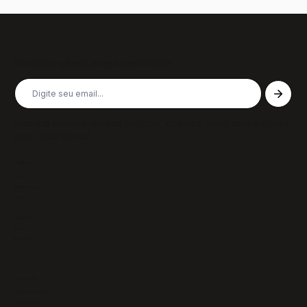
Inscreva-se em nossa newsletter
Receba nossas últimas notícias, colunas, podcasts e muito
mais, não perca!
Páginas
Sobre
Notícias/Textos
Colunas
GazeTVs
Podcasts
Revistas
Membros
Recursos
Política de Privacidade
Termos de Uso