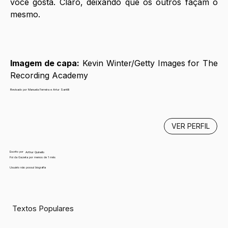
você gosta. Claro, deixando que os outros façam o 
mesmo. 
Imagem de capa:
 Kevin Winter/Getty Images for The 
Recording Academy
Revisado por Manuela Ferreira e Artur Santilli
VER PERFIL
Escrito por
Arthur Quinello
Foi da Gazeta por menos de 1 mês
Usuário não possui biografia
Textos Populares