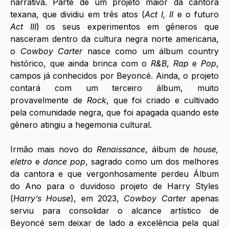
narrativa. Parte de um projeto maior da cantora 
texana, que dividiu em três atos (
Act I, II
 e o futuro 
Act III
) os seus experimentos em gêneros que 
nasceram dentro da cultura negra norte americana, 
o 
Cowboy Carter
 nasce como um álbum country 
histórico, que ainda brinca com o 
R&B
, 
Rap
 e 
Pop
, 
campos já conhecidos por Beyoncé. Ainda, o projeto 
contará com um terceiro álbum, muito 
provavelmente de 
Rock
, que foi criado e cultivado 
pela comunidade negra, que foi apagada quando este 
gênero atingiu a hegemonia cultural. 
Irmão mais novo do 
Renaissance
, álbum de 
house, 
eletro
 e 
dance pop
, sagrado como um dos melhores 
da cantora e que vergonhosamente perdeu Álbum 
do Ano para o duvidoso projeto de Harry Styles 
(
Harry’s House
), em 2023, 
Cowboy Carter 
apenas 
serviu para consolidar o alcance artístico de 
Beyoncé sem deixar de lado a excelência pela qual 