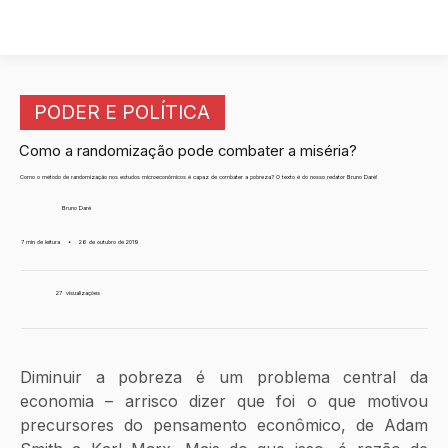
PODER E POLÍTICA
Como a randomização pode combater a miséria?
Como o método de randomização nos estudos microeconômicos é capaz de combater a pobreza? O texto é do nosso redator Bruno Daré!
Bruno Daré
7 min de leitura
•
26 de outubro de 2019
27
visualizações
Diminuir a pobreza é um problema central da 
economia – arrisco dizer que foi o que motivou 
precursores do pensamento econômico, de Adam 