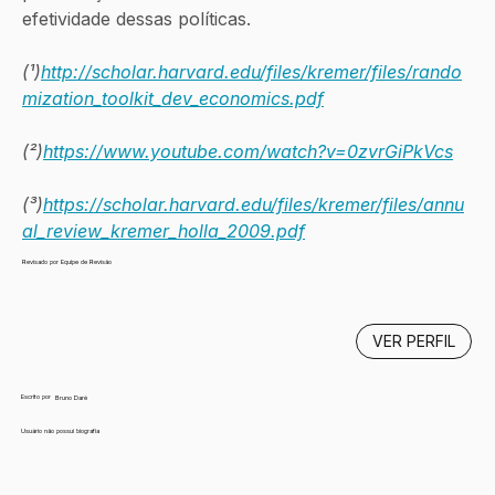
efetividade dessas políticas.
(¹)
http://scholar.harvard.edu/files/kremer/files/rando
mization_toolkit_dev_economics.pdf
(²)
https://www.youtube.com/watch?v=0zvrGiPkVcs
(³)
https://scholar.harvard.edu/files/kremer/files/annu
al_review_kremer_holla_2009.pdf
Revisado por Equipe de Revisão
VER PERFIL
Escrito por
Bruno Daré
Usuário não possui biografia