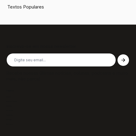
Textos Populares
Inscreva-se em nossa newsletter
Receba nossas últimas notícias, colunas, podcasts e muito
mais, não perca!
Páginas
Sobre
Notícias/Textos
Colunas
GazeTVs
Podcasts
Revistas
Membros