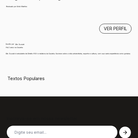
Revisado por Erick Martins
VER PERFIL
Escrito por
Elis Suzuki
Há 2 anos na Gazeta
Elis Suzuki é estudante de Direito-FGV e redatora da Gazeta. Escreve sobre a vida universitária, esporte e cultura, com sua vasta experiência como gvniana.
Textos Populares
Inscreva-se em nossa newsletter