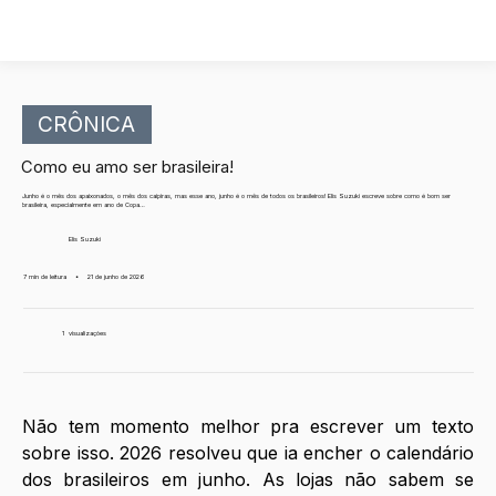
CRÔNICA
Como eu amo ser brasileira!
Junho é o mês dos apaixonados, o mês dos caipiras, mas esse ano, junho é o mês de todos os brasileiros! Elis Suzuki escreve sobre como é bom ser
brasileira, especialmente em ano de Copa…
Elis Suzuki
7 min de leitura
•
21 de junho de 2026
1
visualizações
Não tem momento melhor pra escrever um texto 
sobre isso. 2026 resolveu que ia encher o calendário 
dos brasileiros em junho. As lojas não sabem se 