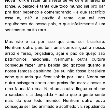
Nova York e fazer uma festa de verde e amarelo lá 
longe. A paixão é tanta que todo mundo sai pro bar 
pra ficar bebendo e comemorando – e que sacrifício 
esse aí, né? A paixão é tanta, que até nos 
orgulhamos do nosso país, o que infelizmente é um 
sentimento muito raro…
Mas não é só por isso que amo ser brasileira. 
Nenhum outro país tem uma comida igual a nossa: 
arroz e feijão, brigadeiro, açaí e pão de queijo são 
patrimônios nacionais. Nenhuma outra cultura 
consegue fazer uma bebida tão gostosa quanto a 
nossa famosa caipirinha (se eu não fosse brasileira 
acho que teria que ficar sóbria por luto). Nenhuma 
outra paisagem conta com praias tão maravilhosas e 
uma fauna tão rica. Nenhuma outra língua conhece 
a saudade e a despedida – acho que a gente sente 
mais do que todo mundo. Nenhum outro povo 
consegue ser tão animado e acolhedor. E repudiando 